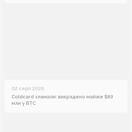
02 серп 2026
Coldcard зламали: викрадено майже $89
млн у BTC