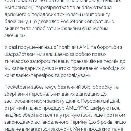
криптовалюти, не пов'язані зі злочинною діяльністю. 
Усі транзакції перевіряються та аналізуються за 
допомогою передових технологій моніторингу 
блокчейну, що дозволяє Pocketbank оперативно 
виявляти та запобігати можливим фінансовим 
злочинам.
У разі порушення нашої політики AML та боротьби з 
шахрайством ми залишаємо за собою право 
тимчасово заморозити вашу транзакцію на термін до 
90 календарних днів з метою проведення необхідних 
комплаєнс-перевірок та розслідувань.
Pocketbank забезпечує безпечний збір, обробку та 
зберігання персональних даних відповідно до 
застосовних норм захисту даних. Персональні дані, 
отримані під час процедур AML/KYC, шифруються, 
надійно зберігаються та утримуються лише протягом 
законодавчо встановленого терміну (до 5 років, якщо 
інше не вимагається законом). Ми не продаємо та не 