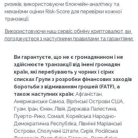
ризиків, використовуючи блокчейн-аналітику та 
механізми оцінки Risk-Score для перевірки кожної 
транзакції.
Використовуючи наш сервіс обміну криптовалют, ви 
погоджуєтеся з наступними правилами та гарантіями:
Ви гарантуєте, що не є громадянином і не 
здійснюєте транзакції від імені громадян 
країн, які перебувають у чорних і сірих 
списках Групи з розробки фінансових заходів 
боротьби з відмиванням грошей (FATF), а 
також наступних країн:
 Афганістан, 
Американське Самоа, Віргінські Острови США, 
Гуам, Іран, Ємен, Лівія, Держава Палестина, 
Пуерто-Рико, Сомалі, Корейська Народно-
Демократична Республіка, Північні Маріанські 
Острови, Сполучені Штати, Сирія, Російська 