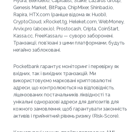
Hydra, Blender.io, Capitalist, Stake, Lazarus Group, 
Genesis Market, BitPapa, ChipMixer, Shinbad.io, 
Rapira, HTX.com (раніше відома як Huobi), 
CryptoCloud, xRocket.tg, Heleket.com, WebMoney, 
Arvix.pro (abcex.io), Prostocash, Cripta, CoinStart, 
Kassa.cc, FreeKassa.ru — суворо заборонені. 
Транзакції, пов'язані з цими платформами, будуть 
негайно заблоковані.
Pocketbank гарантує моніторинг і перевірку як 
вхідних, так і вихідних транзакцій. Ми 
використовуємо марковані криптовалютні 
адреси, що контролюються на відповідність, 
ліцензованих постачальників ліквідності та 
унікальні одноразові адреси для депозитів для 
кожного замовлення, щоб гарантувати законність 
активів і прийнятний рівень ризику (Risk-Score).