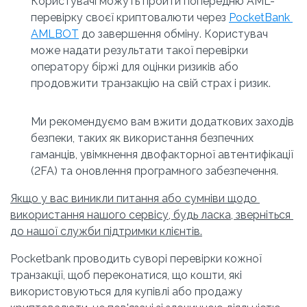
Користувачі можуть пройти попередню AML-
перевірку своєї криптовалюти через 
PocketBank 
AMLBOT
 до завершення обміну. Користувач 
може надати результати такої перевірки 
оператору біржі для оцінки ризиків або 
продовжити транзакцію на свій страх і ризик.
Ми рекомендуємо вам вжити додаткових заходів 
безпеки, таких як використання безпечних 
гаманців, увімкнення двофакторної автентифікації 
(2FA) та оновлення програмного забезпечення.
Якщо у вас виникли питання або сумніви щодо 
використання нашого сервісу, будь ласка, зверніться 
до нашої служби підтримки клієнтів.
Pocketbank проводить суворі перевірки кожної 
транзакції, щоб переконатися, що кошти, які 
використовуються для купівлі або продажу 