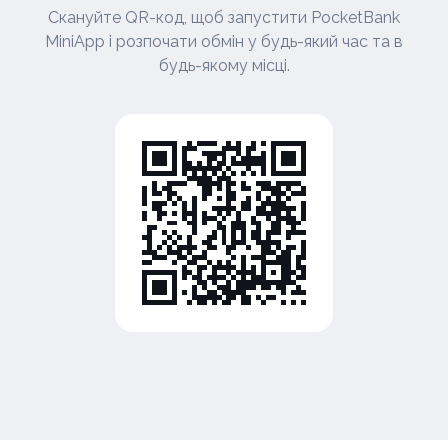
Скануйте QR-код, щоб запустити PocketBank
MiniApp і розпочати обмін у будь-який час та в
будь-якому місці.