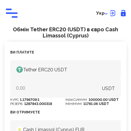
Укр
Обмін Tether ERC20 (USDT) в євро Cash
Limassol (Cyprus)
ВИ ПЛАТИТЕ
Tether ERC20 USDT
USDT
КУРС
1.1796709:1
МАКСИМУМ
100000.00 USDT
РЕЗЕРВ
1287843.000318
МІНІМУМ
11781.06 USDT
ВИ ОТРИМУЄТЕ
Cash Limassol (Cyprus) EUR