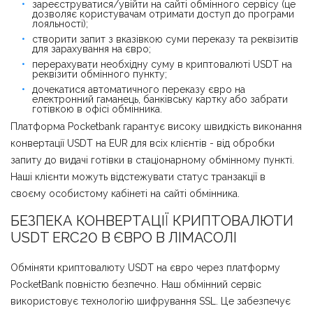
зареєструватися/увійти на сайті обмінного сервісу (це
дозволяє користувачам отримати доступ до програми
лояльності);
створити запит з вказівкою суми переказу та реквізитів
для зарахування на євро;
перерахувати необхідну суму в криптовалюті USDT на
реквізити обмінного пункту;
дочекатися автоматичного переказу євро на
електронний гаманець, банківську картку або забрати
готівкою в офісі обмінника.
Платформа Pocketbank гарантує високу швидкість виконання
конвертації USDT на EUR для всіх клієнтів - від обробки
запиту до видачі готівки в стаціонарному обмінному пункті.
Наші клієнти можуть відстежувати статус транзакції в
своєму особистому кабінеті на сайті обмінника.
БЕЗПЕКА КОНВЕРТАЦІЇ КРИПТОВАЛЮТИ
USDT ERC20 В ЄВРО В ЛІМАСОЛІ
Обміняти криптовалюту USDT на євро через платформу
PocketBank повністю безпечно. Наш обмінний сервіс
використовує технологію шифрування SSL. Це забезпечує