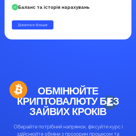
Баланс та історія нарахувань
✓
Дізнатися більше
до 30%
ОБМІНЮЙТЕ
КРИПТОВАЛЮТУ БЕЗ
ЗАЙВИХ КРОКІВ
Обирайте потрібний напрямок, фіксуйте курс і
здійснюйте обміни з прозорим процесом та