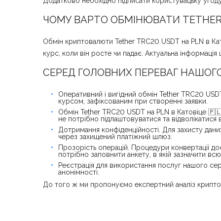
Додатково необхідно підписати користувацьку угоду.
ЧОМУ ВАРТО ОБМІНЮВАТИ TETHER 
Обмін криптовалюти Tether TRC20 USDT на PLN в Катов
курс, коли він росте чи падає. Актуальна інформаці
СЕРЕД ГОЛОВНИХ ПЕРЕВАГ НАШОГО 
Оперативний і вигідний обмін Tether TRC20 USDT 
курсом, зафіксованим при створенні заявки.
Обмін Tether TRC20 USDT на PLN в Катовіце 🇵
не потрібно підлаштовуватися та відволікатися в
Дотримання конфіденційності. Для захисту дани
через захищений платіжний шлюз.
Прозорість операцій. Процедури конвертації дост
потрібно заповнити анкету, в якій зазначити вс
Реєстрація для використання послуг нашого серв
анонімності.
До того ж ми пропонуємо експертний аналіз криптор