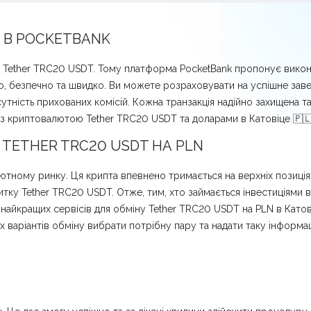
N В POCKETBANK
є Tether TRC20 USDT. Тому платформа PocketBank пропонує вико
о, безпечно та швидко. Ви можете розраховувати на успішне зав
утність прихованих комісій. Кожна транзакція надійно захищена 
и з криптовалютою Tether TRC20 USDT та доларами в Катовіце 🇵
TETHER TRC20 USDT НА PLN
ютному ринку. Ця крипта впевнено тримається на верхніх позиція
тку Tether TRC20 USDT. Отже, тим, хто займається інвестиціями в
з найкращих сервісів для обміну Tether TRC20 USDT на PLN в Катов
варіантів обміну вибрати потрібну пару та надати таку інформац