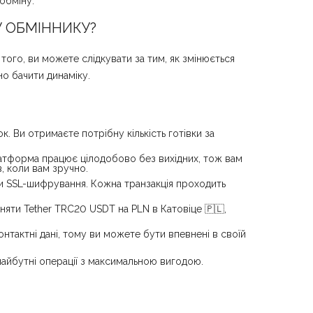
обміну.
У ОБМІННИКУ?
того, ви можете слідкувати за тим, як змінюється
о бачити динаміку.
. Ви отримаєте потрібну кількість готівки за
латформа працює цілодобово без вихідних, тож вам
, коли вам зручно.
ди SSL-шифрування. Кожна транзакція проходить
іняти Tether TRC20 USDT на PLN в Катовіце 🇵🇱,
нтактні дані, тому ви можете бути впевнені в своїй
айбутні операції з максимальною вигодою.