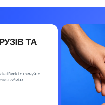
УЗІВ ТА
cketBank і отримуйте
джені обміни