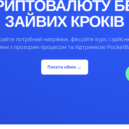
РИПТОВАЛЮТУ Б
ЗАЙВИХ КРОКІВ
айте потрібний напрямок, фіксуйте курс і здійс
іни з прозорим процесом та підтримкою PocketB
→
Почати обмін