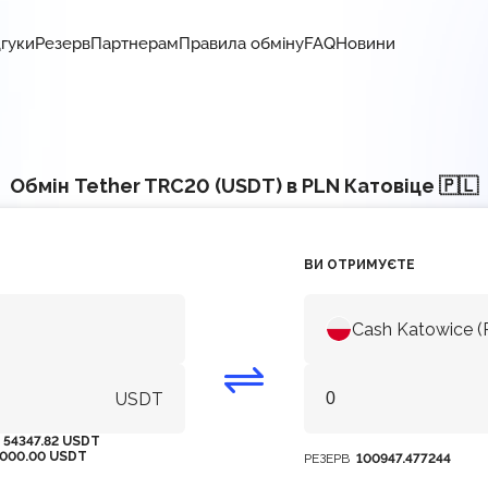
дгуки
Резерв
Партнерам
Правила обміну
FAQ
Новини
Обмін Tether TRC20 (USDT) в PLN Катовіце 🇵🇱
ВИ ОТРИМУЄТЕ
Cash Katowice (
USDT
М
54347.82 USDT
000.00 USDT
РЕЗЕРВ
100947.477244