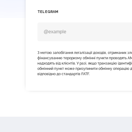
TELEGRAM
З метою запобігання легалізації доходів, отриманих з
фінансуванню тероризму обмінні пункти проводять AM
надходять від клієнтів. У разі, якщо транзакцію іденти
обмінний пункт може призупинити обмінну операцію д
відповідно до стандартів FATF.