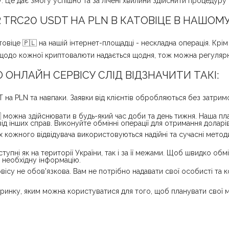
 Це дає змогу успішно та за лічені хвилини здійснити процедуру 
TRC20 USDT НА PLN В КАТОВІЦЕ В НАШОМ
іце 🇵🇱 на нашій інтернет-площадці - нескладна операція. Крім 
я щодо кожної криптовалюти надається щодня, тож можна регулярн
ОНЛАЙН СЕРВІСУ СЛІД ВІДЗНАЧИТИ ТАКІ:
на PLN та навпаки. Заявки від клієнтів обробляються без затримок
 можна здійснювати в будь-який час доби та день тижня. Наша п
ід інших справ. Виконуйте обмінні операції для отримання доларів
х кожного відвідувача використовуються надійні та сучасні мето
упні як на території України, так і за її межами. Щоб швидко обм
ю необхідну інформацію.
ісу не обов'язкова. Вам не потрібно надавати свої особисті та ко
инку, яким можна користуватися для того, щоб планувати свої м