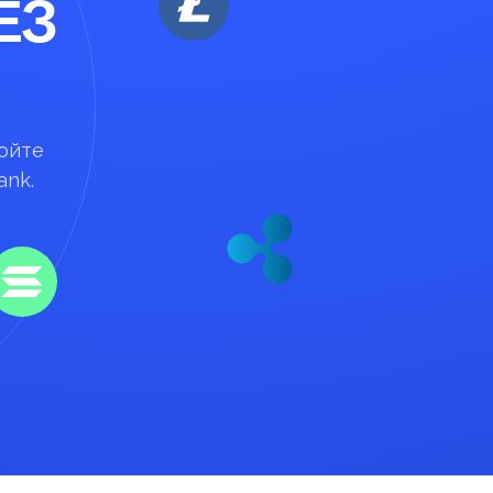
ЕЗ
нюйте
ank.