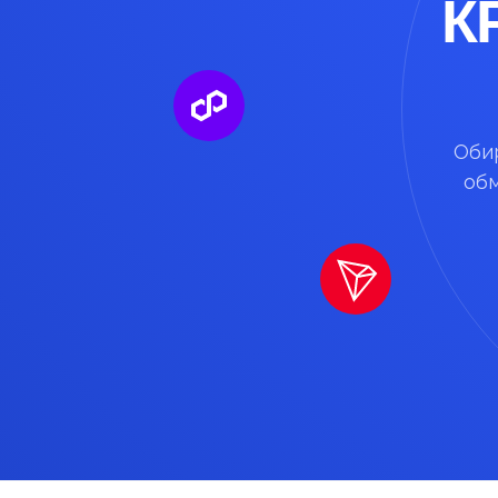
К
Обир
обм