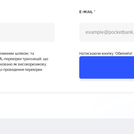
E-MAIL *
лочинним шляхом, та
Натискаючи кнопку 'Обміняти'
L-перевірки транзакцій, що
фіковано як високоризикову,
о проведення перевірки