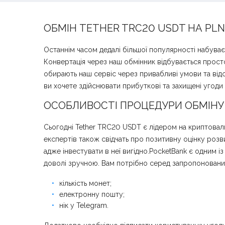
ОБМІН TETHER TRC20 USDT НА PL
Останнім часом дедалі більшої популярності набува
Конвертація через наш обмінник відбувається прост
обирають наш сервіс через привабливі умови та відс
ви хочете здійснювати прибуткові та захищені угод
ОСОБЛИВОСТІ ПРОЦЕДУРИ ОБМІНУ 
Сьогодні Tether TRC20 USDT є лідером на криптовал
експертів також свідчать про позитивну оцінку розви
адже інвестувати в неї вигідно.PocketBank є одним і
доволі зручною. Вам потрібно серед запропонованих 
кількість монет;
електронну пошту;
нік у Telegram.