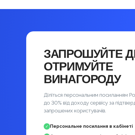
ЗАПРОШУЙТЕ ДР
ОТРИМУЙТЕ
ВИНАГОРОДУ
Діліться персональним посиланням Po
до 30% від доходу сервісу за підтвер
запрошених користувачів.
Персональне посилання в кабінеті
✓