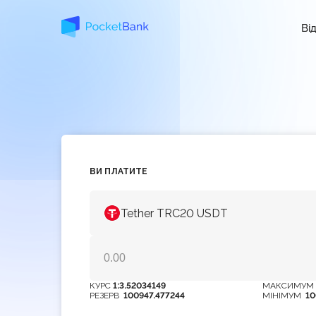
Ві
ВИ ПЛАТИТЕ
Tether TRC20 USDT
КУРС
1:3.52034149
МАКСИМУ
РЕЗЕРВ
100947.477244
МІНІМУМ
10