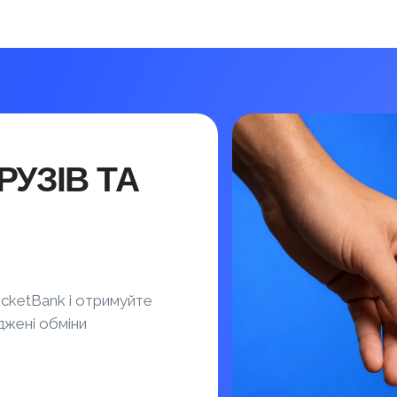
УЗІВ ТА
cketBank і отримуйте
джені обміни