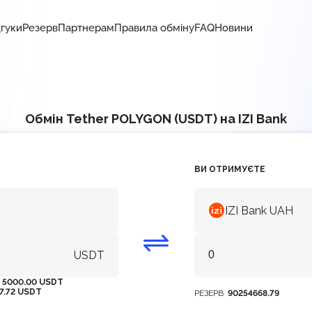
дгуки
Резерв
Партнерам
Правила обміну
FAQ
Новини
Обмін Tether POLYGON (USDT) на IZI Bank
ВИ ОТРИМУЄТЕ
IZI Bank UAH
USDT
М
5000.00 USDT
7.72 USDT
РЕЗЕРВ
90254668.79