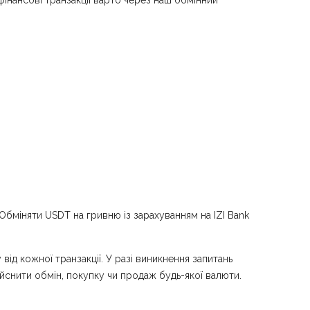
інансові транзакції варто через наш обмінний
бміняти USDT на гривню із зарахуванням на IZI Bank
ід кожної транзакції. У разі виникнення запитань
ійснити обмін, покупку чи продаж будь-якої валюти.