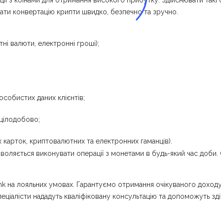
 з коїнами для отримання високого прибутку. Здійснювати такі ф
нати конвертацію крипти швидко, безпечно та зручно.
ні валюти, електронні гроші);
собистих даних клієнтів;
 цілодобово;
х карток, криптовалютних та електронних гаманців).
ляється виконувати операції з монетами в будь-який час доби. О
k на лояльних умовах. Гарантуємо отримання очікуваного доходу в
пеціалісти нададуть кваліфіковану консультацію та допоможуть зд