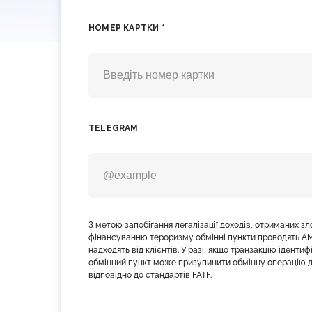
НОМЕР КАРТКИ *
TELEGRAM
З метою запобігання легалізації доходів, отриманих з
фінансуванню тероризму обмінні пункти проводять AM
надходять від клієнтів. У разі, якщо транзакцію іденти
обмінний пункт може призупинити обмінну операцію д
відповідно до стандартів FATF.