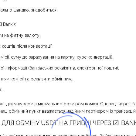
ально швидко, знадобиться:
 Bank );
ти на фіатну валюту.
коштів після конвертації.
ісії, суму до зарахування на картку, курс конвертації).
ї інформації (банківських реквізитів, електронної пошти).
ням комісії на реквізити обмінника.
 .
вигідним курсом з мінімальним розміром комісії. Операції через 
наш обмінний пункт вважається надійним партнером із транзакцій 
ЛЯ ОБМІНУ USDT НА ГРИВНІ ЧЕРЕЗ IZI BANK