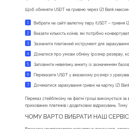
Щоб обміняти USDT на гривню через IZI Bank максим
Вибрати на сайті валютну пару (USDT – гривня IZI
Вказати кількість коїнів, які потрібно конвертува
Зазначити платіжний інструмент для зарахування 
Дізнатися про умови обміну (розмір резерву, ком
Заповнити невелику анкету із зазначенням базово
Переказати USDT у вказаному розмірі з урахуван
Дочекатися зарахування гривні на картку IZI Bank
Переказ стейблкоїну на фіатні гроші виконується за 
прихованих платежів і додаткових відрахувань. Тому 
ЧОМУ ВАРТО ВИБРАТИ НАШ СЕРВІС Д