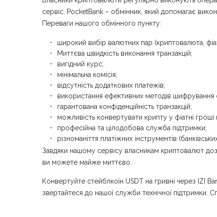
Власники криптовалюти регулярно виконують операції
сервіс. PocketBank – обмінник, який допомагає вико
Переваги нашого обмінного пункту:
широкий вибір валютних пар (криптовалюта, фіат
Миттєва швидкість виконання транзакцій;
вигідний курс;
мінімальна комісія;
відсутність додаткових платежів;
використання ефективних методів шифрування о
гарантована конфіденційність транзакцій;
можливість конвертувати крипту у фіатні гроші
професійна та цілодобова служба підтримки;
різноманіття платіжних інструментів (банківськи
Завдяки нашому сервісу власникам криптовалют дозво
ви можете майже миттєво.
Конвертуйте стейблкоїн USDT на гривні через IZI Ban
звертайтеся до нашої служби технічної підтримки. С