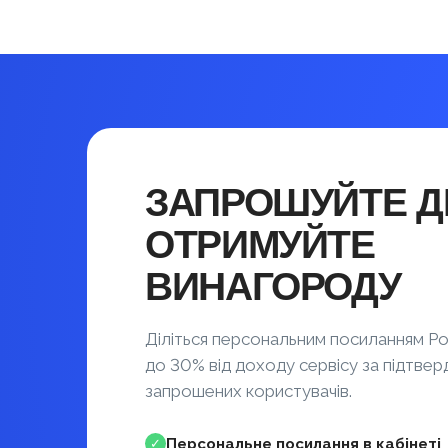
ЗАПРОШУЙТЕ ДР
ОТРИМУЙТЕ
ВИНАГОРОДУ
Діліться персональним посиланням Po
до 30% від доходу сервісу за підтвер
запрошених користувачів.
Персональне посилання в кабінеті
✓