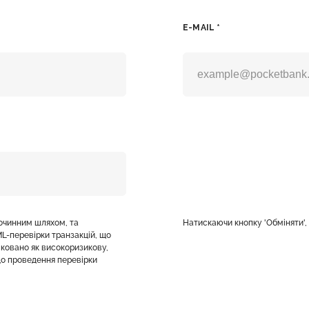
E-MAIL *
лочинним шляхом, та
Натискаючи кнопку 'Обміняти'
L-перевірки транзакцій, що
фіковано як високоризикову,
о проведення перевірки