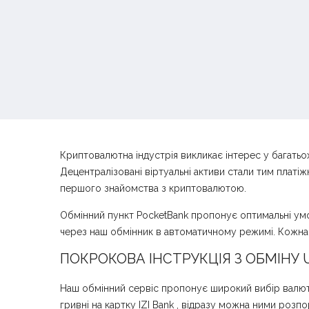
Криптовалютна індустрія викликає інтерес у багатьох
Децентралізовані віртуальні активи стали тим платі
першого знайомства з криптовалютою.
Обмінний пункт PocketBank пропонує оптимальні умов
через наш обмінник в автоматичному режимі. Кожна 
ПОКРОКОВА ІНСТРУКЦІЯ З ОБМІНУ U
Наш обмінний сервіс пропонує широкий вибір валютн
гривні на картку IZI Bank , відразу можна ними розп