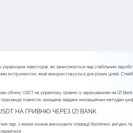
 українських інвесторів, які замислюються над стабільним заробі
жним інструментом, який використовується для різних цілей. Сте
и обміну USDT на українську гривню із зарахуванням на IZI Bank 
транзакція повністю захищена завдяки інноваційним методам шиф
SDT НА ГРИВНЮ ЧЕРЕЗ IZI BANK
их пар, з якими можна виконувати операції безпечно, вигідно та
оряджатися.