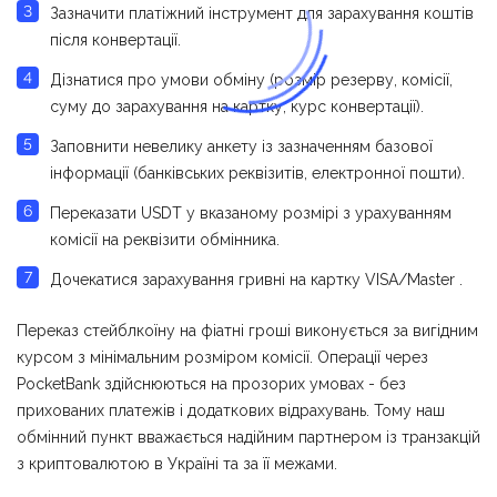
Зазначити платіжний інструмент для зарахування коштів
після конвертації.
Дізнатися про умови обміну (розмір резерву, комісії,
суму до зарахування на картку, курс конвертації).
Заповнити невелику анкету із зазначенням базової
інформації (банківських реквізитів, електронної пошти).
Переказати USDT у вказаному розмірі з урахуванням
комісії на реквізити обмінника.
Дочекатися зарахування гривні на картку VISA/Master .
Переказ стейблкоїну на фіатні гроші виконується за вигідним
курсом з мінімальним розміром комісії. Операції через
PocketBank здійснюються на прозорих умовах - без
прихованих платежів і додаткових відрахувань. Тому наш
обмінний пункт вважається надійним партнером із транзакцій
з криптовалютою в Україні та за її межами.