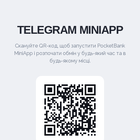
TELEGRAM MINIAPP
Скануйте QR-код, щоб запустити PocketBank
MiniApp і розпочати обмін у будь-який час та в
будь-якому місці.