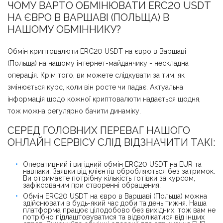
ЧОМУ ВАРТО ОБМІНЮВАТИ ERC20 USDT
НА ЄВРО В ВАРШАВІ (ПОЛЬЩА) В
НАШОМУ ОБМІННИКУ?
Обмін криптовалюти ERC20 USDT на євро в Варшаві
(Польща) на нашому інтернет-майданчику - нескладна
операція. Крім того, ви можете слідкувати за тим, як
змінюється курс, коли він росте чи падає. Актуальна
інформація щодо кожної криптовалюти надається щодня,
тож можна регулярно бачити динаміку.
СЕРЕД ГОЛОВНИХ ПЕРЕВАГ НАШОГО
ОНЛАЙН СЕРВІСУ СЛІД ВІДЗНАЧИТИ ТАКІ:
Оперативний і вигідний обмін ERC20 USDT на EUR та
навпаки. Заявки від клієнтів обробляються без затримок.
Ви отримаєте потрібну кількість готівки за курсом,
зафіксованим при створенні обращения.
Обмін ERC20 USDT на євро в Варшаві (Польща) можна
здійснювати в будь-який час доби та день тижня. Наша
платформа працює цілодобово без вихідних, тож вам не
потрібно підлаштовуватися та відволікатися від інших