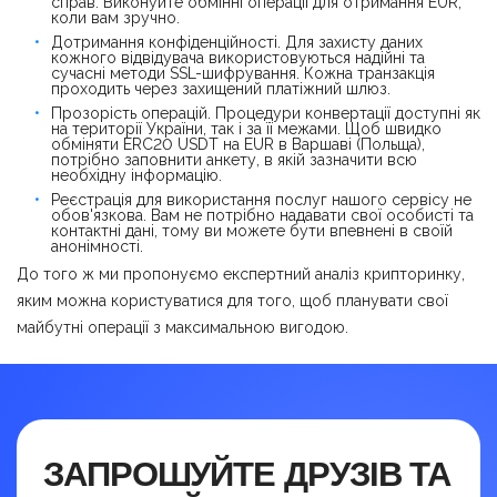
справ. Виконуйте обмінні операції для отримання EUR,
коли вам зручно.
Дотримання конфіденційності. Для захисту даних
кожного відвідувача використовуються надійні та
сучасні методи SSL-шифрування. Кожна транзакція
проходить через захищений платіжний шлюз.
Прозорість операцій. Процедури конвертації доступні як
на території України, так і за її межами. Щоб швидко
обміняти ERC20 USDT на EUR в Варшаві (Польща),
потрібно заповнити анкету, в якій зазначити всю
необхідну інформацію.
Реєстрація для використання послуг нашого сервісу не
обов'язкова. Вам не потрібно надавати свої особисті та
контактні дані, тому ви можете бути впевнені в своїй
анонімності.
До того ж ми пропонуємо експертний аналіз крипторинку,
яким можна користуватися для того, щоб планувати свої
майбутні операції з максимальною вигодою.
ЗАПРОШУЙТЕ ДРУЗІВ ТА