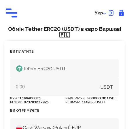
Укр
Обмін Tether ERC20 (USDT) в євро Варшаві
🇵🇱
ВИ ПЛАТИТЕ
Tether ERC20 USDT
USDT
КУРС
1.16640668:1
МАКСИМУМ
500000.00 USDT
РЕЗЕРВ
9737832.17925
МІНІМУМ
1149.56 USDT
ВИ ОТРИМУЄТЕ
Cash Warsaw (Poland) EUR