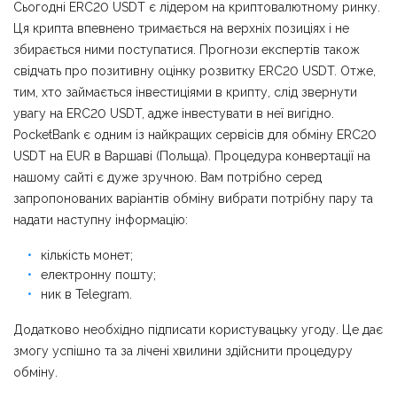
Сьогодні ERC20 USDT є лідером на криптовалютному ринку.
Ця крипта впевнено тримається на верхніх позиціях і не
збирається ними поступатися. Прогнози експертів також
свідчать про позитивну оцінку розвитку ERC20 USDT. Отже,
тим, хто займається інвестиціями в крипту, слід звернути
увагу на ERC20 USDT, адже інвестувати в неї вигідно.
PocketBank є одним із найкращих сервісів для обміну ERC20
USDT на EUR в Варшаві (Польща). Процедура конвертації на
нашому сайті є дуже зручною. Вам потрібно серед
запропонованих варіантів обміну вибрати потрібну пару та
надати наступну інформацію:
кількість монет;
електронну пошту;
ник в Telegram.
Додатково необхідно підписати користувацьку угоду. Це дає
змогу успішно та за лічені хвилини здійснити процедуру
обміну.