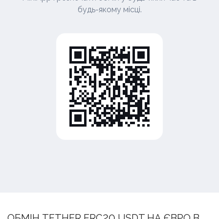
будь-якому місці.
ОБМІН TETHER ERC20 USDT НА ЄВРО В