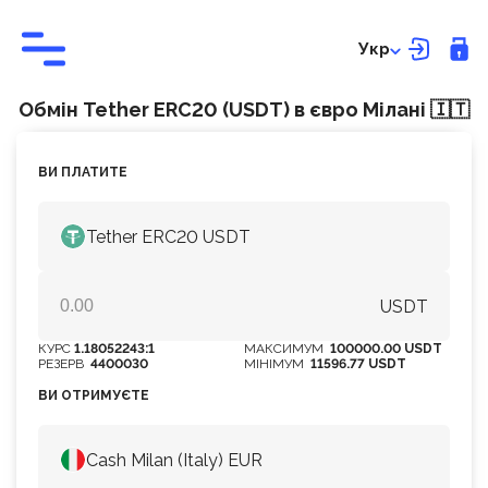
Укр
Обмін Tether ERC20 (USDT) в євро Мілані 🇮🇹
ВИ ПЛАТИТЕ
Tether ERC20 USDT
USDT
КУРС
1.18052243:1
МАКСИМУМ
100000.00 USDT
РЕЗЕРВ
4400030
МІНІМУМ
11596.77 USDT
ВИ ОТРИМУЄТЕ
Cash Milan (Italy) EUR