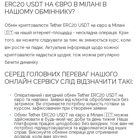
ERC20 USDT НА ЄВРО В МІЛАНІ В
НАШОМУ ОБМІННИКУ?
Обмін криптовалюти Tether ERC20 USDT на євро в Мілані
🇮🇹 на нашій інтернет-площадці - нескладна операція. Крім
того, ви можете слідкувати за тим, як змінюється курс, коли
він росте чи падає. Актуальна інформація щодо кожної
криптовалюти надається щодня, тож можна регулярно
бачити динаміку.
СЕРЕД ГОЛОВНИХ ПЕРЕВАГ НАШОГО
ОНЛАЙН СЕРВІСУ СЛІД ВІДЗНАЧИТИ ТАКІ:
Оперативний і вигідний обмін Tether ERC20 USDT на
євро та навпаки. Заявки від клієнтів обробляються без
затримок. Ви отримаєте потрібну кількість готівки за
курсом, зафіксованим при створенні заявки.
Обмін Tether ERC20 USDT на євро в Мілані 🇮🇹 можна
здійснювати в будь-який час доби та день тижня. Наша
платформа працює цілодобово без вихідних, тож вам не
потрібно підлаштовуватися та відволікатися від інших
справ. Виконуйте обмінні операції для отримання
доларів, коли вам зручно.