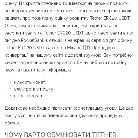
ринку. Ця крипта впевнено тримається на верхніх позиціях і
не збирається ними поступатися. Прогнози експертів також
свідчать про позитивну оцінку розвитку Tether ERC20 USDT.
Отже, тим, хто займається інвестиціями в крипту, слід
звернути увагу на Tether ERC20 USDT, адже інвестувати в неї
вигідно.PocketBank є одним із найкращих сервісів для обміну
Tether ERC20 USDT на євро в Мілані 🇮🇹. Процедура
конвертації на нашому сайті є доволі зручною. Вам потрібно
серед запропонованих варіантів обміну вибрати потрібну
пару та надати таку інформацію:
кількість монет;
електронну пошту;
нік у Telegram.
Додатково необхідно підписати користувацьку угоду. Це дає
змогу успішно та за лічені хвилини здійснити процедуру
обміну.
ЧОМУ ВАРТО ОБМІНЮВАТИ TETHER