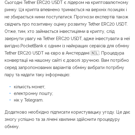
Сьогодні Tether ERC20 USDT є лідером на криптовалютному
ринку. Ця крипта впевнено тримається на верхніх позиціях і
не збирається ними поступатися. Прогнози експертів також
свідчать про позитивну оцінку розвитку Tether ERC20 USDT.
Отже, тим, хто займається інвестиціями в крипту, слід
звернути увагу на Tether ERC20 USDT, адже інвестувати в неї
вигідно.PocketBank є одним із найкращих сервісів для обміну
Tether ERC20 USDT на євро в Амстердамі 🇳🇱. Процедура
конвертації на нашому сайті є доволі зручною. Вам потрібно
серед запропонованих варіантів обміну вибрати потрібну
пару та надати таку інформацію:
кількість монет;
електронну пошту;
нік у Telegram.
Додатково необхідно підписати користувацьку угоду. Це дає
змогу успішно та за лічені хвилини здійснити процедуру
обміну.