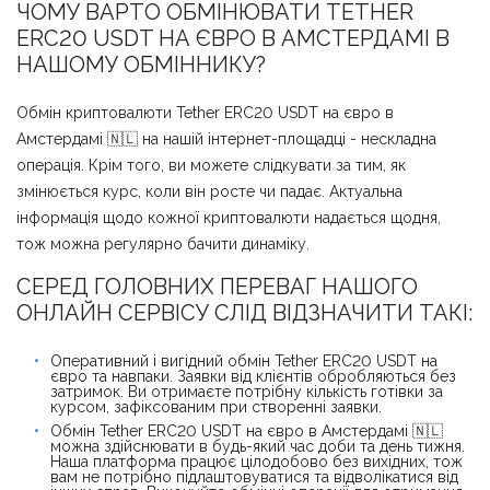
ЧОМУ ВАРТО ОБМІНЮВАТИ TETHER
ERC20 USDT НА ЄВРО В АМСТЕРДАМІ В
НАШОМУ ОБМІННИКУ?
Обмін криптовалюти Tether ERC20 USDT на євро в
Амстердамі 🇳🇱 на нашій інтернет-площадці - нескладна
операція. Крім того, ви можете слідкувати за тим, як
змінюється курс, коли він росте чи падає. Актуальна
інформація щодо кожної криптовалюти надається щодня,
тож можна регулярно бачити динаміку.
СЕРЕД ГОЛОВНИХ ПЕРЕВАГ НАШОГО
ОНЛАЙН СЕРВІСУ СЛІД ВІДЗНАЧИТИ ТАКІ:
Оперативний і вигідний обмін Tether ERC20 USDT на
євро та навпаки. Заявки від клієнтів обробляються без
затримок. Ви отримаєте потрібну кількість готівки за
курсом, зафіксованим при створенні заявки.
Обмін Tether ERC20 USDT на євро в Амстердамі 🇳🇱
можна здійснювати в будь-який час доби та день тижня.
Наша платформа працює цілодобово без вихідних, тож
вам не потрібно підлаштовуватися та відволікатися від