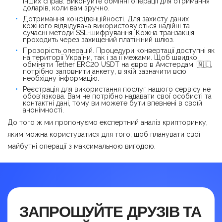
інших справ. Виконуйте обмінні операції для отримання
доларів, коли вам зручно.
Дотримання конфіденційності. Для захисту даних
кожного відвідувача використовуються надійні та
сучасні методи SSL-шифрування. Кожна транзакція
проходить через захищений платіжний шлюз.
Прозорість операцій. Процедури конвертації доступні як
на території України, так і за її межами. Щоб швидко
обміняти Tether ERC20 USDT на євро в Амстердамі 🇳🇱,
потрібно заповнити анкету, в якій зазначити всю
необхідну інформацію.
Реєстрація для використання послуг нашого сервісу не
обов'язкова. Вам не потрібно надавати свої особисті та
контактні дані, тому ви можете бути впевнені в своїй
анонімності.
До того ж ми пропонуємо експертний аналіз крипторинку,
яким можна користуватися для того, щоб планувати свої
майбутні операції з максимальною вигодою.
ЗАПРОШУЙТЕ ДРУЗІВ ТА