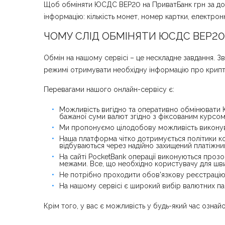
Щоб обміняти ЮСДС BEP20 на ПриватБанк грн за допо
інформацію: кількість монет, номер картки, електрон
ЧОМУ СЛІД ОБМІНЯТИ ЮСДС BEP20
Обмін на нашому сервісі – це нескладне завдання. 
режимі отримувати необхідну інформацію про крипт
Перевагами нашого онлайн-сервісу є:
Можливість вигідно та оперативно обмінювати 
бажаної суми валют згідно з фіксованим курсом
Ми пропонуємо цілодобову можливість виконуват
Наша платформа чітко дотримується політики ко
відбуваються через надійно захищений платіжни
На сайті PocketBank операції виконуються прозор
межами. Все, що необхідно користувачу для шви
Не потрібно проходити обов'язкову реєстрацію,
На нашому сервісі є широкий вибір валютних пар
Крім того, у вас є можливість у будь-який час озна