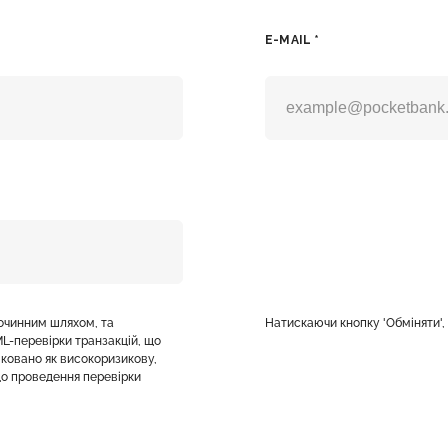
E-MAIL *
лочинним шляхом, та
Натискаючи кнопку 'Обміняти'
L-перевірки транзакцій, що
фіковано як високоризикову,
о проведення перевірки