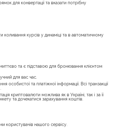
мок для конвертації та вказати потрібну
и коливання курсів у динаміці та в автоматичному
миттєво та є підставою для бронювання клієнтом
чний для вас час.
 особистої та платіжної інформації. Всі транзакції
.
ія криптовалюти можлива як в Україні, так і за її
кету та дочекатися зарахування коштів.
ами користувачів нашого сервісу.