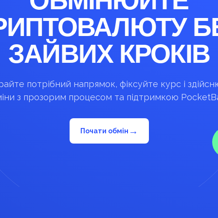
ОБМІНЮЙТЕ
РИПТОВАЛЮТУ Б
ЗАЙВИХ КРОКІВ
айте потрібний напрямок, фіксуйте курс і здійс
іни з прозорим процесом та підтримкою PocketB
→
Почати обмін