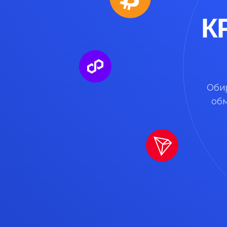
К
Обир
обм