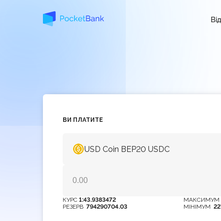
Ві
ВИ ПЛАТИТЕ
USD Coin BEP20 USDC
КУРС
1:43.9383472
МАКСИМУ
РЕЗЕРВ
794290704.03
МІНІМУМ
22