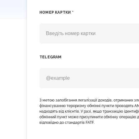
НОМЕР КАРТКИ *
TELEGRAM
З метою запобігання легалізації доходів, отриманих з
фінансуванню тероризму обмінні пункти проводять AM
надходять від клієнтів. У разі, якщо транзакцію іденти
обмінний пункт може призупинити обмінну операцію д
відповідно до стандартів FATF.