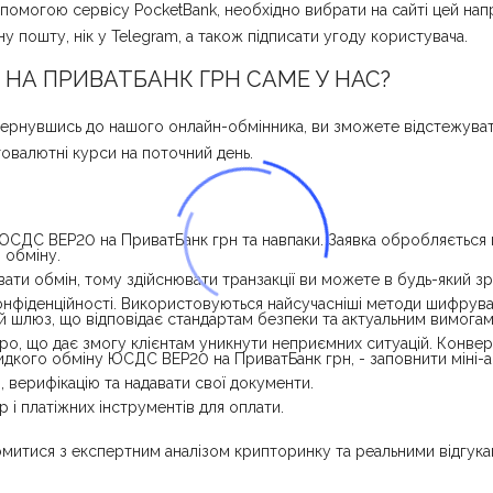
могою сервісу PocketBank, необхідно вибрати на сайті цей напря
ну пошту, нік у Telegram, а також підписати угоду користувача.
 НА ПРИВАТБАНК ГРН САМЕ У НАС?
Звернувшись до нашого онлайн-обмінника, ви зможете відстежуват
овалютні курси на поточний день.
ЮСДС BEP20 на ПриватБанк грн та навпаки. Заявка обробляється 
 обміну.
и обмін, тому здійснювати транзакції ви можете в будь-який зру
нфіденційності. Використовуються найсучасніші методи шифрування
й шлюз, що відповідає стандартам безпеки та актуальним вимогам
о, що дає змогу клієнтам уникнути неприємних ситуацій. Конвертац
дкого обміну ЮСДС BEP20 на ПриватБанк грн, - заповнити міні-ан
 верифікацію та надавати свої документи.
 і платіжних інструментів для оплати.
йомитися з експертним аналізом крипторинку та реальними відгук