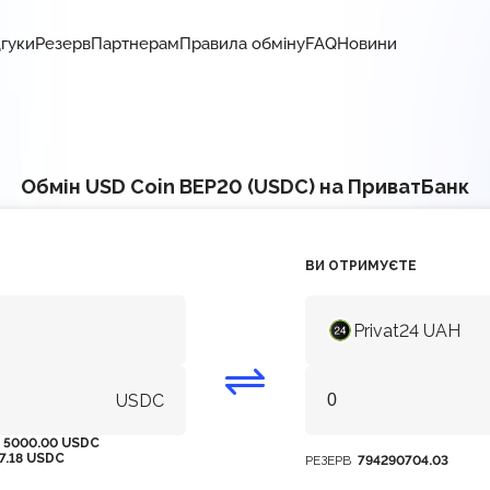
дгуки
Резерв
Партнерам
Правила обміну
FAQ
Новини
Обмін USD Coin BEP20 (USDC) на ПриватБанк
ВИ ОТРИМУЄТЕ
Privat24 UAH
USDC
М
5000.00 USDC
7.18 USDC
РЕЗЕРВ
794290704.03