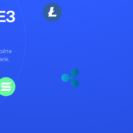
ЕЗ
нюйте
ank.