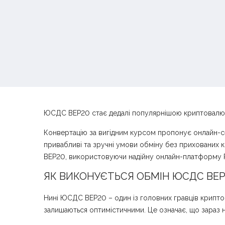
ЮСДС BEP20 стає дедалі популярнішою криптовалютою,
Конвертацію за вигідним курсом пропонує онлайн-се
привабливі та зручні умови обміну без прихованих к
BEP20, використовуючи надійну онлайн-платформу P
ЯК ВИКОНУЄТЬСЯ ОБМІН ЮСДС BEP
Нині ЮСДС BEP20 – один із головних гравців криптор
залишаються оптимістичними. Це означає, що зараз н