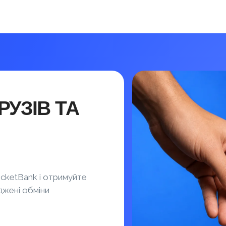
УЗІВ ТА
cketBank і отримуйте
джені обміни