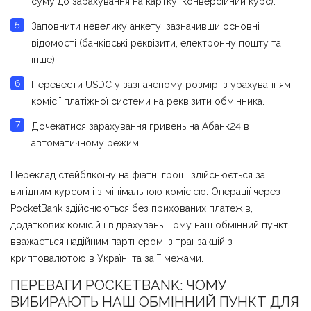
суму до зарахування на картку, конверсійний курс).
Заповнити невелику анкету, зазначивши основні
відомості (банківські реквізити, електронну пошту та
інше).
Перевести USDC у зазначеному розмірі з урахуванням
комісії платіжної системи на реквізити обмінника.
Дочекатися зарахування гривень на Абанк24 в
автоматичному режимі.
Переклад стейблкоїну на фіатні гроші здійснюється за
вигідним курсом і з мінімальною комісією. Операції через
PocketBank здійснюються без прихованих платежів,
додаткових комісій і відрахувань. Тому наш обмінний пункт
вважається надійним партнером із транзакцій з
криптовалютою в Україні та за її межами.
ПЕРЕВАГИ POCKETBANK: ЧОМУ
ВИБИРАЮТЬ НАШ ОБМІННИЙ ПУНКТ ДЛЯ