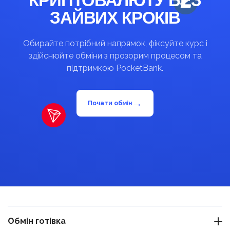
КРИПТОВАЛЮТУ БЕЗ
ЗАЙВИХ КРОКІВ
Обирайте потрібний напрямок, фіксуйте курс і
здійснюйте обміни з прозорим процесом та
підтримкою PocketBank.
→
Почати обмін
Обмін готівка