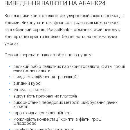
ВИВЕДЕННЯ ВАЛЮТИ НА АБАНК24
Всі власники криптовалюти регулярно здійснюють операції з
коїнами. Виконувати такі фінансові транзакції можна через
наш обмінний сервіс. PocketBank – обмінник, який виконує
конвертацію крипти швидко, безпечно та на оптимальних
умовах.
Основні переваги нашого обмінного пункту:
великий вибір валютних пар (криптовалюта, фіатні гроші,
електронні валюти);
швидкість здійснення транзакцій;
вигідний курс;
мінімальна комісія;
відсутність прихованих платежів;
використання передових методів шифрування даних
клієнтів;
гарантована конфіденційність;
можливість конвертації крипти в фіатні гроші
цілодобово;
професійна служба підтримки;