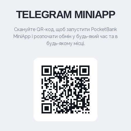
TELEGRAM MINIAPP
Скануйте QR-код, щоб запустити PocketBank
MiniApp і розпочати обмін у будь-який час та в
будь-якому місці.