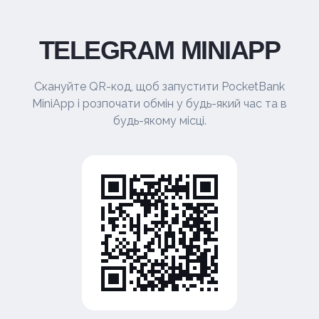
TELEGRAM MINIAPP
Скануйте QR-код, щоб запустити PocketBank
MiniApp і розпочати обмін у будь-який час та в
будь-якому місці.