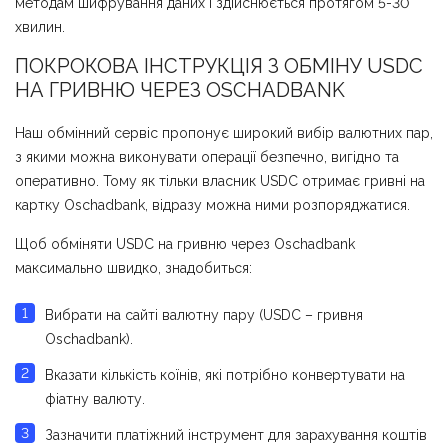
методам шифрування даних і здійснюється протягом 5-30
хвилин.
ПОКРОКОВА ІНСТРУКЦІЯ З ОБМІНУ USDC
НА ГРИВНЮ ЧЕРЕЗ ОSCHADBANK
Наш обмінний сервіс пропонує широкий вибір валютних пар,
з якими можна виконувати операції безпечно, вигідно та
оперативно. Тому як тільки власник USDC отримає гривні на
картку Оschadbank, відразу можна ними розпоряджатися.
Щоб обміняти USDC на гривню через Оschadbank
максимально швидко, знадобиться:
Вибрати на сайті валютну пару (USDC – гривня
Оschadbank).
Вказати кількість коїнів, які потрібно конвертувати на
фіатну валюту.
Зазначити платіжний інструмент для зарахування коштів