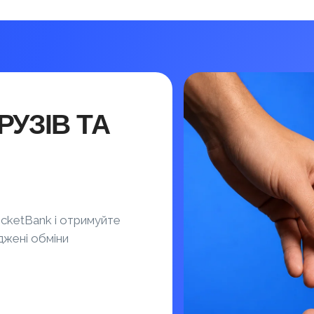
УЗІВ ТА
cketBank і отримуйте
джені обміни