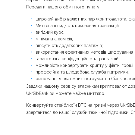
Переваги нашого обмінного пункту:
широкий вибір валютних пар (криптовалюта, фіат
Миттєва швидкість виконання транзакцій;
вигідний курс;
мінімальна комісія;
відсутність додаткових платежів;
використання ефективних методів шифрування о
гарантована конфіденційність транзакцій;
можливість конвертувати крипту у фіатні гроші
професійна та цілодобова служба підтримки;
різноманіття платіжних інструментів (банківськи
Завдяки нашому сервісу власникам криптовалют дозв
UkrSibBank ви можете майже миттєво.
Конвертуйте стейблкоїн BTC на гривні через UkrSibB
звертайтеся до нашої служби технічної підтримки. С