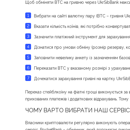
Щоб обміняти BTC на гривню через UkrSibBank макс
Вибрати на сайті валютну пару (BTC – гривня Ukr
Вказати кількість коїнів, які потрібно конвертува
Зазначити платіжний інструмент для зарахування 
Дізнатися про умови обміну (розмір резерву, ком
Заповнити невелику анкету із зазначенням базово
Переказати BTC у вказаному розмірі з урахуванн
Дочекатися зарахування гривні на картку UkrSibB
Переказ стейблкоїну на фіатні гроші виконується за 
прихованих платежів і додаткових відрахувань. Тому 
ЧОМУ ВАРТО ВИБРАТИ НАШ СЕРВІС 
Власники криптовалюти регулярно виконують операції
сервіс. PocketBank – обмінник, який допомагає вико