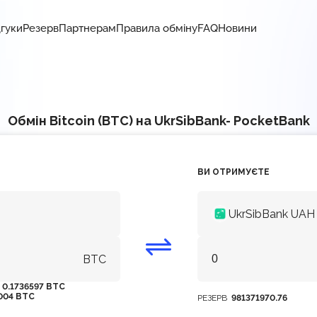
дгуки
Резерв
Партнерам
Правила обміну
FAQ
Новини
Обмін Bitcoin (BTC) на UkrSibBank- PocketBank
ВИ ОТРИМУЄТЕ
UkrSibBank UAH
BTC
М
0.1736597 BTC
004 BTC
РЕЗЕРВ
981371970.76