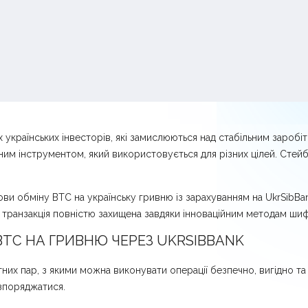
 українських інвесторів, які замислюються над стабільним заробі
жним інструментом, який використовується для різних цілей. Стей
и обміну BTC на українську гривню із зарахуванням на UkrSibBan
транзакція повністю захищена завдяки інноваційним методам шиф
BTC НА ГРИВНЮ ЧЕРЕЗ UKRSIBBANK
их пар, з якими можна виконувати операції безпечно, вигідно та
озпоряджатися.