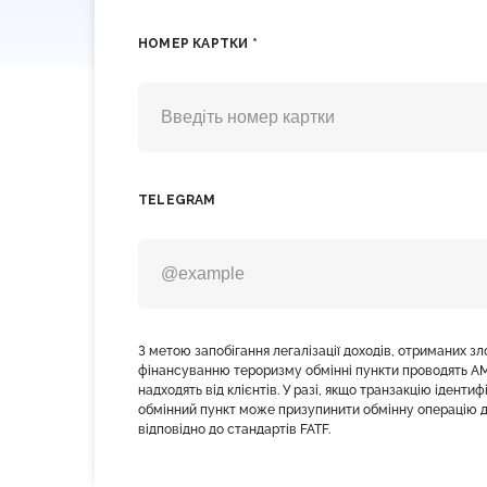
НОМЕР КАРТКИ *
TELEGRAM
З метою запобігання легалізації доходів, отриманих з
фінансуванню тероризму обмінні пункти проводять AM
надходять від клієнтів. У разі, якщо транзакцію іденти
обмінний пункт може призупинити обмінну операцію д
відповідно до стандартів FATF.