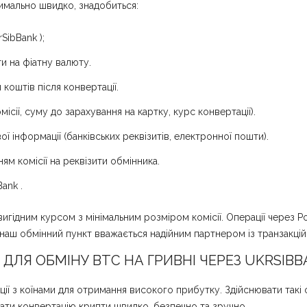
имально швидко, знадобиться:
SibBank );
ти на фіатну валюту.
коштів після конвертації.
ісії, суму до зарахування на картку, курс конвертації).
ї інформації (банківських реквізитів, електронної пошти).
ям комісії на реквізити обмінника.
ank .
вигідним курсом з мінімальним розміром комісії. Операції через 
наш обмінний пункт вважається надійним партнером із транзакцій 
ДЛЯ ОБМІНУ BTC НА ГРИВНІ ЧЕРЕЗ UKRSIBB
 з коїнами для отримання високого прибутку. Здійснювати такі ф
нати конвертацію крипти швидко, безпечно та зручно.