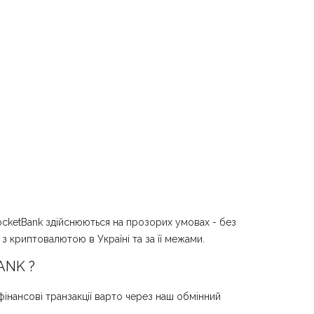
PocketBank здійснюються на прозорих умовах - без
з криптовалютою в Україні та за її межами.
ANK ?
інансові транзакції варто через наш обмінний