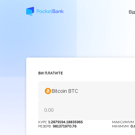
Ві
ВИ ПЛАТИТЕ
Bitcoin BTC
КУРС
1:2879194.18835965
МАКСИМУ
РЕЗЕРВ
981371970.76
МІНІМУМ
0.