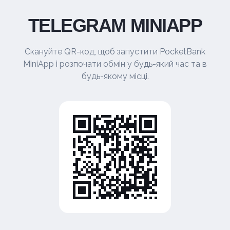
TELEGRAM MINIAPP
Скануйте QR-код, щоб запустити PocketBank
MiniApp і розпочати обмін у будь-який час та в
будь-якому місці.