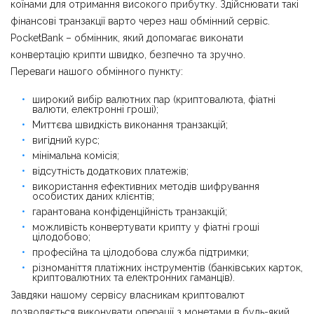
коїнами для отримання високого прибутку. Здійснювати такі
фінансові транзакції варто через наш обмінний сервіс.
PocketBank – обмінник, який допомагає виконати
конвертацію крипти швидко, безпечно та зручно.
Переваги нашого обмінного пункту:
широкий вибір валютних пар (криптовалюта, фіатні
валюти, електронні гроші);
Миттєва швидкість виконання транзакцій;
вигідний курс;
мінімальна комісія;
відсутність додаткових платежів;
використання ефективних методів шифрування
особистих даних клієнтів;
гарантована конфіденційність транзакцій;
можливість конвертувати крипту у фіатні гроші
цілодобово;
професійна та цілодобова служба підтримки;
різноманіття платіжних інструментів (банківських карток,
криптовалютних та електронних гаманців).
Завдяки нашому сервісу власникам криптовалют
дозволяється виконувати операції з монетами в будь-який