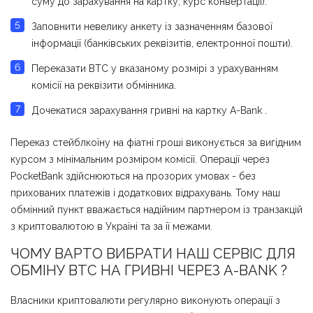
суму до зарахування на картку, курс конвертації).
Заповнити невелику анкету із зазначенням базової
інформації (банківських реквізитів, електронної пошти).
Переказати BTC у вказаному розмірі з урахуванням
комісії на реквізити обмінника.
Дочекатися зарахування гривні на картку A-Bank .
Переказ стейблкоїну на фіатні гроші виконується за вигідним
курсом з мінімальним розміром комісії. Операції через
PocketBank здійснюються на прозорих умовах - без
прихованих платежів і додаткових відрахувань. Тому наш
обмінний пункт вважається надійним партнером із транзакцій
з криптовалютою в Україні та за її межами.
ЧОМУ ВАРТО ВИБРАТИ НАШ СЕРВІС ДЛЯ
ОБМІНУ BTC НА ГРИВНІ ЧЕРЕЗ A-BANK ?
Власники криптовалюти регулярно виконують операції з