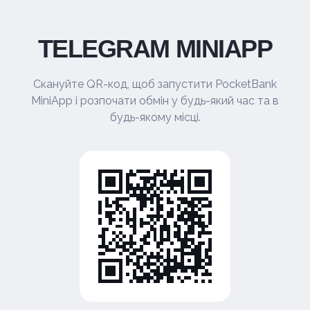
TELEGRAM MINIAPP
Скануйте QR-код, щоб запустити PocketBank
MiniApp і розпочати обмін у будь-який час та в
будь-якому місці.