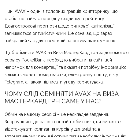
Нині AVAX – один із головних гравців крипторинку, що
стабільно займає провідну сходинку в рейтингу.
Довгострокові прогнози щодо ринкової капіталізації
залишаються оптимістичними. Це означає, що зараз
найкращий час для інвестицій на оптимальних умовах.
Щоб обміняти AVAX на Виза МастерКард грн за допомогою
сервісу PocketBank, необхідно вибрати на сайті цей
напрямок для конвертації та вказати потрібну інформацію:
кількість монет, номер картки, електронну пошту, нік у
Telegram, а також підписати угоду користувача.
ЧОМУ СЛІД ОБМІНЯТИ AVAX НА ВИЗА
МАСТЕРКАРД ГРН САМЕ У НАС?
Обмін на нашому сервісі – це нескладне завдання.
Звернувшись до нашого онлайн-обмінника, ви зможете
відстежувати коливання курсів у динаміці та в
автоматичному режимі отримувати необхідну інформацію