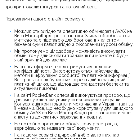
про криптовалютні курси на поточний день.
Перевагами нашого онлайн-сервісу є:
Можливість вигідно та оперативно обмінювати AVAX на
Виза МастерКард грн та навпаки. Заявка обробляється
миттєво та є підставою для бронювання клієнтом
бажаної суми валют згідно з фіксованим курсом обміну.
Ми пропонуємо цілодобову можливість виконувати
обмін, тому здійснювати транзакції ви можете в будь-
який зручний для вас час.
Наша платформа чітко дотримується політики
конфіденційності. Використовуються найсучасніші
методи шифрування особистої та платіжної інформації.
Всі транзакції відбуваються через надійно захищений
платіжний шлюз, що відповідає стандартам безпеки та
актуальним вимогам.
На сайті PocketBank операції виконуються прозоро, що
дає змогу клієнтам уникнути неприємних ситуацій.
Конвертація криптовалюти можлива як в Україні, так і за
її межами. Все, що необхідно користувачу для швидкого
обміну AVAX на Виза МастерКард грн, - заповнити міні-
анкету та дочекатися зарахування коштів.
Не потрібно проходити обов'язкову реєстрацію,
верифікацію та надавати свої документи.
На нашому сервісі є широкий вибір валютних пар і