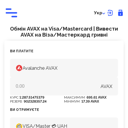
Укр
Обмін AVAX на Visa/Mastercard | Вивести
AVAX на Віза/Мастеркард гривні
ВИ ПЛАТИТЕ
Avalanche AVAX
AVAX
КУРС
1:287.51475379
МАКСИМУМ
695.61 AVAX
РЕЗЕРВ
902328357.24
МІНІМУМ
17.39 AVAX
ВИ ОТРИМУЄТЕ
VISA/Master 💳 UAH