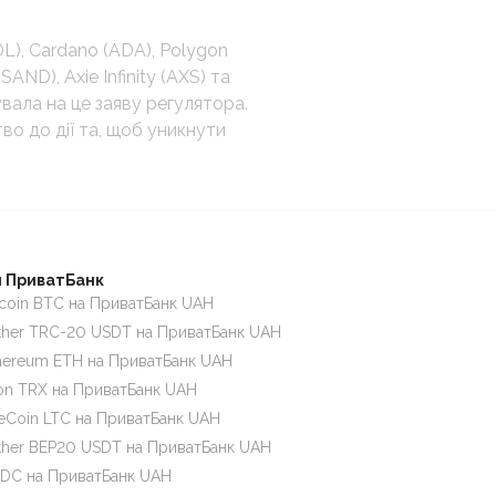
L), Cardano (ADA), Polygon
SAND), Axie Infinity (AXS) та
вала на це заяву регулятора.
во до дії та, щоб уникнути
 ПриватБанк
tcoin BTC на ПриватБанк UAH
ther TRC-20 USDT на ПриватБанк UAH
hereum ETH на ПриватБанк UAH
on TRX на ПриватБанк UAH
teCoin LTC на ПриватБанк UAH
ther BEP20 USDT на ПриватБанк UAH
DC на ПриватБанк UAH