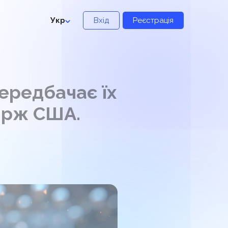
Укр
Вхід
Реєстрація
ередбачає їх
бірж США.