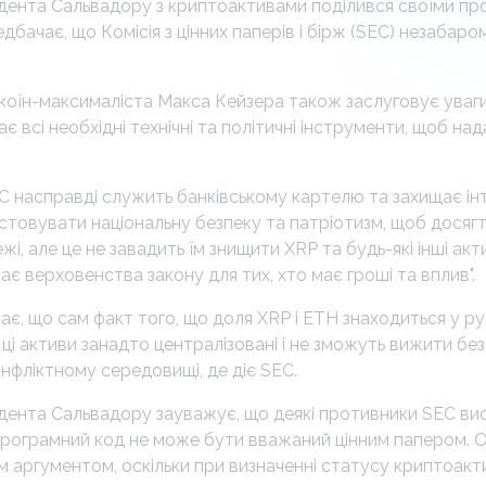
дента Сальвадору з криптоактивами поділився своїми п
редбачає, що Комісія з цінних паперів і бірж (SEC) незабаро
коїн-максималіста Макса Кейзера також заслуговує уваги.
є всі необхідні технічні та політичні інструменти, щоб над
EC насправді служить банківському картелю та захищає ін
стовувати національну безпеку та патріотизм, щоб досягти 
і, але це не завадить їм знищити XRP та будь-які інші актив
ає верховенства закону для тих, хто має гроші та вплив".
є, що сам факт того, що доля XRP і ETH знаходиться у р
 ці активи занадто централізовані і не зможуть вижити бе
нфліктному середовищі, де діє SEC.
дента Сальвадору зауважує, що деякі противники SEC ви
рограмний код не може бути вважаний цінним папером. 
м аргументом, оскільки при визначенні статусу криптоакт