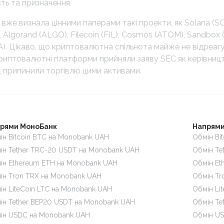
ть та призначення.
вже визнала цінними паперами такі проекти, як Solana (SO
), Algorand (ALGO), Filecoin (FIL), Cosmos (ATOM), Sandbox (
). Цікаво, що криптовалютна спільнота майже не відреагу
 криптовалютні платформи прийняли заяву SEC як керівницт
 припинили торгівлю цими активами.
рями МоноБанк
Напрями
ін Bitcoin BTC на Monobank UAH
Обмін Bi
ін Tether TRC-20 USDT на Monobank UAH
Обмін Te
ін Ethereum ETH на Monobank UAH
Обмін Et
ін Tron TRX на Monobank UAH
Обмін Tr
ін LiteCoin LTC на Monobank UAH
Обмін Li
ін Tether BEP20 USDT на Monobank UAH
Обмін Te
ін USDC на Monobank UAH
Обмін US