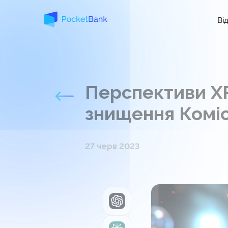
Ві
Перспективи XR
знищення Коміс
27 черв 2023
ChatGPT
Perplexity