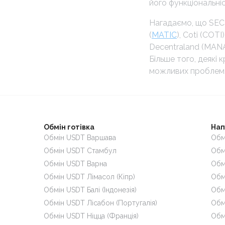
його функціональніс
Нагадаємо, що SEC 
(
MATIC
), Coti (COTI
Decentraland (MANA
Більше того, деякі
можливих проблем,
Обмін готівка
Нап
Обмін USDT Варшава
Обм
Обмін USDT Стамбул
Обм
Обмін USDT Варна
Обм
Обмін USDT Лімасол (Кіпр)
Обм
Обмін USDT Балі (Індонезія)
Обм
Обмін USDT Лісабон (Португалія)
Обм
Обмін USDT Ніцца (Франція)
Обм