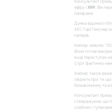
Консультант прези
ефіру і
XRP
. Він пе
паперами.
Думка відомого біт
SEC Гері Генслер ма
паперів.
Кейзер заявляє: "S
Вони готові викори
іноді переступає меж
Стріт фактично нем
Кейзер також вважа
свідчить про те, що
беззаконному та ко
Консультант прези
стверджуючи, що п
слабким і тупикови