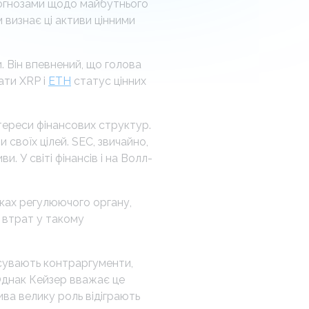
рогнозами щодо майбутнього
м визнає ці активи цінними
 Він впевнений, що голова
ати XRP і
ETH
статус цінних
тереси фінансових структур.
своїх цілей. SEC, звичайно,
и. У світі фінансів і на Волл-
уках регулюючого органу,
з втрат у такому
сувають контраргументи,
Однак Кейзер вважає це
ива велику роль відіграють