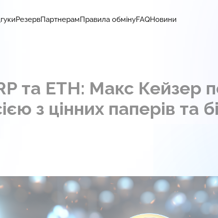
дгуки
Резерв
Партнерам
Правила обміну
FAQ
Новини
P та ETH: Макс Кейзер п
ією з цінних паперів та 