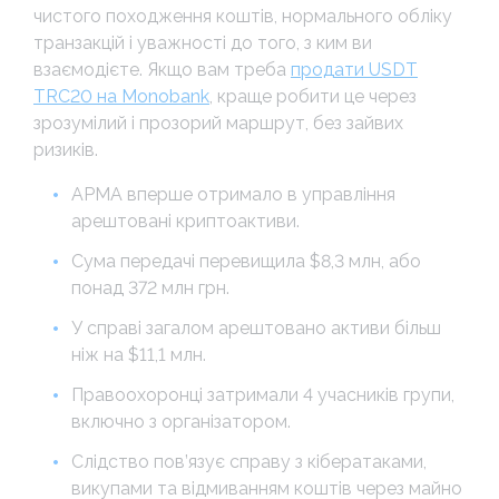
чистого походження коштів, нормального обліку
транзакцій і уважності до того, з ким ви
взаємодієте. Якщо вам треба
продати USDT
TRC20 на Monobank
, краще робити це через
зрозумілий і прозорий маршрут, без зайвих
ризиків.
АРМА вперше отримало в управління
арештовані криптоактиви.
Сума передачі перевищила $8,3 млн, або
понад 372 млн грн.
У справі загалом арештовано активи більш
ніж на $11,1 млн.
Правоохоронці затримали 4 учасників групи,
включно з організатором.
Слідство пов’язує справу з кібератаками,
викупами та відмиванням коштів через майно