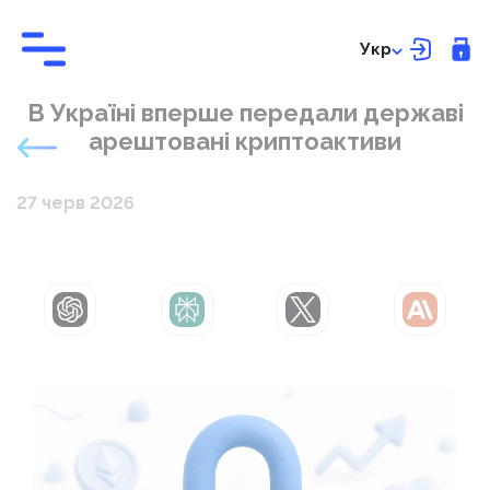
Укр
В Україні вперше передали державі
арештовані криптоактиви
27 черв 2026
ChatGPT
Perplexity
Grok
Claude