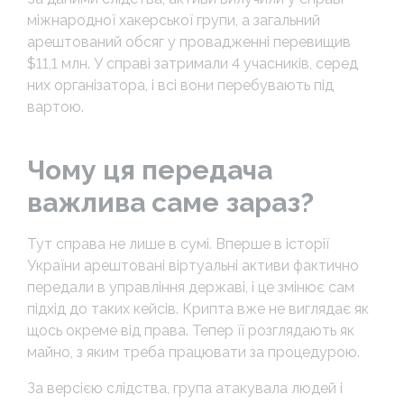
міжнародної хакерської групи, а загальний
арештований обсяг у провадженні перевищив
$11,1 млн. У справі затримали 4 учасників, серед
них організатора, і всі вони перебувають під
вартою.
Чому ця передача
важлива саме зараз?
Тут справа не лише в сумі. Вперше в історії
України арештовані віртуальні активи фактично
передали в управління державі, і це змінює сам
підхід до таких кейсів. Крипта вже не виглядає як
щось окреме від права. Тепер її розглядають як
майно, з яким треба працювати за процедурою.
За версією слідства, група атакувала людей і