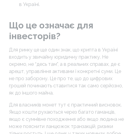
в Україні.
Що це означає для
інвесторів?
Для ринку це ще один знак, що крипта в Україні
входить у звичайну юридичну практику. Не
окремо, не “десь там”, а в реальних справах, де є
арешт, управління активами і конкретні суми. Це
не про заборону. Це про те, що до цифрових
грошей починають ставитися так само серйозно,
як до іншого майна.
Для власників монет тут є практичний висновок.
Якщо кошти рухаються через багато гаманців,
якщо є сумнівне походження або якщо людина не
може пояснити ланцюжок транзакцій, ризики
тільки ростуть. І ще одне: у таких новинах добре