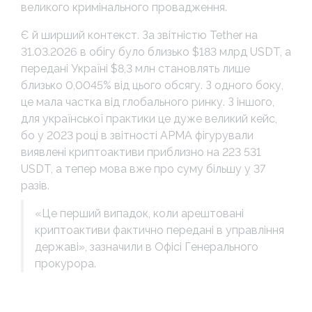
великого кримінального провадження.
Є й ширший контекст. За звітністю Tether на
31.03.2026 в обігу було близько $183 млрд USDT, а
передані Україні $8,3 млн становлять лише
близько 0,0045% від цього обсягу. З одного боку,
це мала частка від глобального ринку. З іншого,
для української практики це дуже великий кейс,
бо у 2023 році в звітності АРМА фігурували
виявлені криптоактиви приблизно на 223 531
USDT, а тепер мова вже про суму більшу у 37
разів.
«Це перший випадок, коли арештовані
криптоактиви фактично передані в управління
державі», зазначили в Офісі Генерального
прокурора.