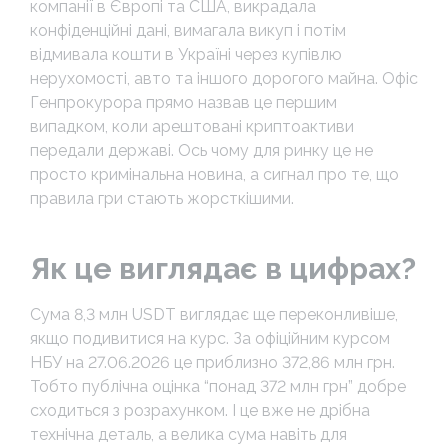
компанії в Європі та США, викрадала
конфіденційні дані, вимагала викуп і потім
відмивала кошти в Україні через купівлю
нерухомості, авто та іншого дорогого майна. Офіс
Генпрокурора прямо назвав це першим
випадком, коли арештовані криптоактиви
передали державі. Ось чому для ринку це не
просто кримінальна новина, а сигнал про те, що
правила гри стають жорсткішими.
Як це виглядає в цифрах?
Сума 8,3 млн USDT виглядає ще переконливіше,
якщо подивитися на курс. За офіційним курсом
НБУ на 27.06.2026 це приблизно 372,86 млн грн.
Тобто публічна оцінка “понад 372 млн грн” добре
сходиться з розрахунком. І це вже не дрібна
технічна деталь, а велика сума навіть для