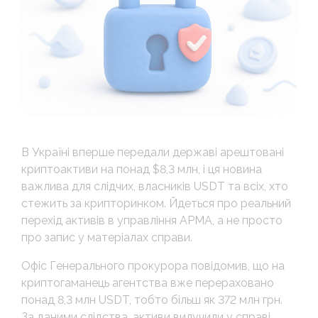
В Україні вперше передали державі арештовані
криптоактиви на понад $8,3 млн, і ця новина
важлива для слідчих, власників USDT та всіх, хто
стежить за крипторинком. Йдеться про реальний
перехід активів в управління АРМА, а не просто
про запис у матеріалах справи.
Офіс Генерального прокурора повідомив, що на
криптогаманець агентства вже перераховано
понад 8,3 млн USDT, тобто більш як 372 млн грн.
За даними слідства, активи вилучили у справі