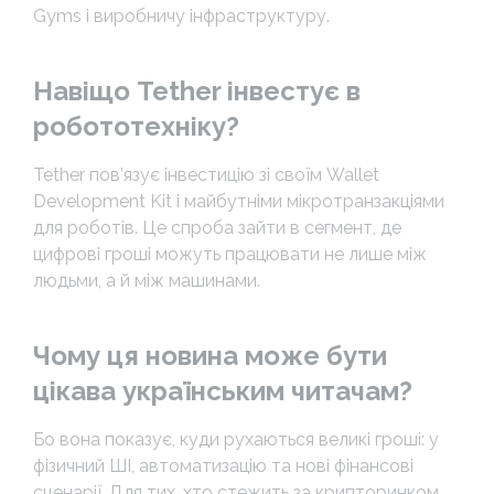
Gyms і виробничу інфраструктуру.
Навіщо Tether інвестує в
робототехніку?
Tether пов’язує інвестицію зі своїм Wallet
Development Kit і майбутніми мікротранзакціями
для роботів. Це спроба зайти в сегмент, де
цифрові гроші можуть працювати не лише між
людьми, а й між машинами.
Чому ця новина може бути
цікава українським читачам?
Бо вона показує, куди рухаються великі гроші: у
фізичний ШІ, автоматизацію та нові фінансові
сценарії. Для тих, хто стежить за крипторинком,