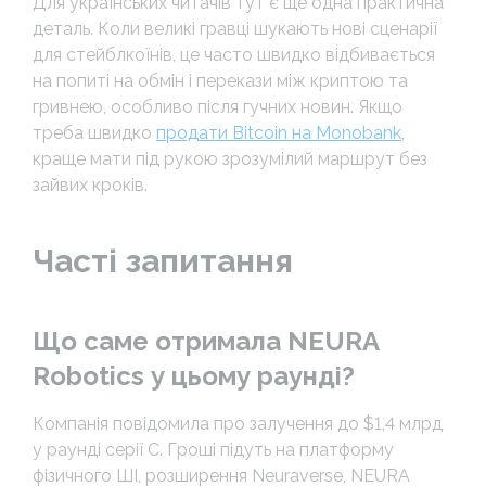
Для українських читачів тут є ще одна практична
деталь. Коли великі гравці шукають нові сценарії
для стейблкоїнів, це часто швидко відбивається
на попиті на обмін і перекази між криптою та
гривнею, особливо після гучних новин. Якщо
треба швидко
продати Bitcoin на Monobank
,
краще мати під рукою зрозумілий маршрут без
зайвих кроків.
Часті запитання
Що саме отримала NEURA
Robotics у цьому раунді?
Компанія повідомила про залучення до $1,4 млрд
у раунді серії C. Гроші підуть на платформу
фізичного ШІ, розширення Neuraverse, NEURA