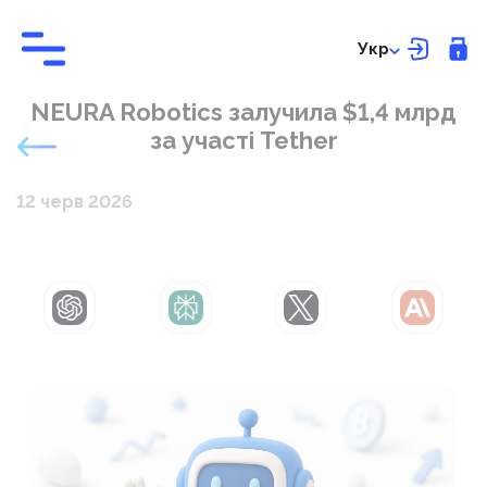
Укр
NEURA Robotics залучила $1,4 млрд
за участі Tether
12 черв 2026
ChatGPT
Perplexity
Grok
Claude