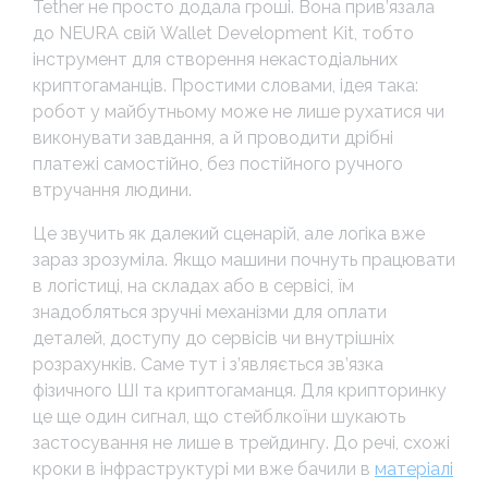
Tether не просто додала гроші. Вона прив’язала
до NEURA свій Wallet Development Kit, тобто
інструмент для створення некастодіальних
криптогаманців. Простими словами, ідея така:
робот у майбутньому може не лише рухатися чи
виконувати завдання, а й проводити дрібні
платежі самостійно, без постійного ручного
втручання людини.
Це звучить як далекий сценарій, але логіка вже
зараз зрозуміла. Якщо машини почнуть працювати
в логістиці, на складах або в сервісі, їм
знадобляться зручні механізми для оплати
деталей, доступу до сервісів чи внутрішніх
розрахунків. Саме тут і з’являється зв’язка
фізичного ШІ та криптогаманця. Для крипторинку
це ще один сигнал, що стейблкоїни шукають
застосування не лише в трейдингу. До речі, схожі
кроки в інфраструктурі ми вже бачили в
матеріалі