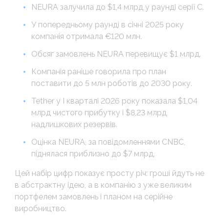
NEURA залучила до $1,4 млрд у раунді серії C.
У попередньому раунді в січні 2025 року
компанія отримала €120 млн.
Обсяг замовлень NEURA перевищує $1 млрд.
Компанія раніше говорила про план
поставити до 5 млн роботів до 2030 року.
Tether у I кварталі 2026 року показала $1,04
млрд чистого прибутку і $8,23 млрд
надлишкових резервів.
Оцінка NEURA, за повідомленнями CNBC,
піднялася приблизно до $7 млрд.
Цей набір цифр показує просту річ: гроші йдуть не
в абстрактну ідею, а в компанію з уже великим
портфелем замовлень і планом на серійне
виробництво.