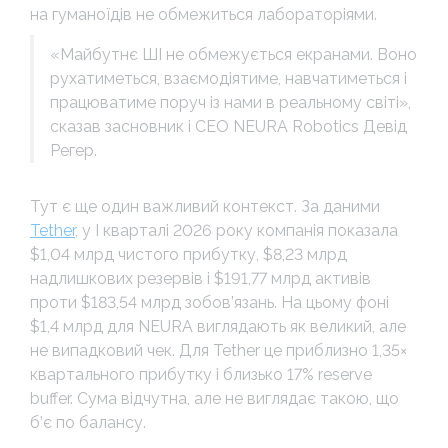
на гуманоїдів не обмежиться лабораторіями.
«Майбутнє ШІ не обмежується екранами. Воно
рухатиметься, взаємодіятиме, навчатиметься і
працюватиме поруч із нами в реальному світі»,
сказав засновник і CEO NEURA Robotics Девід
Регер.
Тут є ще один важливий контекст. За даними
Tether
, у I кварталі 2026 року компанія показала
$1,04 млрд чистого прибутку, $8,23 млрд
надлишкових резервів і $191,77 млрд активів
проти $183,54 млрд зобов’язань. На цьому фоні
$1,4 млрд для NEURA виглядають як великий, але
не випадковий чек. Для Tether це приблизно 1,35×
квартального прибутку і близько 17% reserve
buffer. Сума відчутна, але не виглядає такою, що
б’є по балансу.