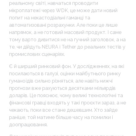
реальному світі, навчаться проводити
мікроплатежі через WDK, це може дати новий
попит на некастодіальні гаманці та
автоматизовані розрахунки. Але поки це лише
напрямок, а не готовий масовий продукт. І саме
тому варто дивитися не на гучний заголовок, а на
те, чи дійдуть NEURA і Tether до реальних тестів у
промислових сценаріях.
Є й ширший ринковий фон. У дослідженнях, на які
посилаються в галузі, оцінки майбутнього ринку
гуманоїдів сильно різняться, але навіть нижчі
прогнози вже рахуються десятками мільярдів
доларів. Це пояснює, чому великі технологічні та
фінансові гравці входять у такі проєкти зараз, а не
чекають, поки все стане дешевшим. Хто зайде
раніше, той матиме більше часу на помилки і
доопрацювання.