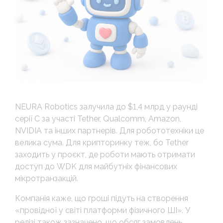
NEURA Robotics залучила до $1,4 млрд у раунді
серії C за участі Tether, Qualcomm, Amazon,
NVIDIA та інших партнерів. Для робототехніки це
велика сума. Для крипторинку теж, бо Tether
заходить у проєкт, де роботи мають отримати
доступ до WDK для майбутніх фінансових
мікротранзакцій.
Компанія каже, що гроші підуть на створення
«провідної у світі платформи фізичного ШІ». У
релізі також зазначено, що обсяг замовлень