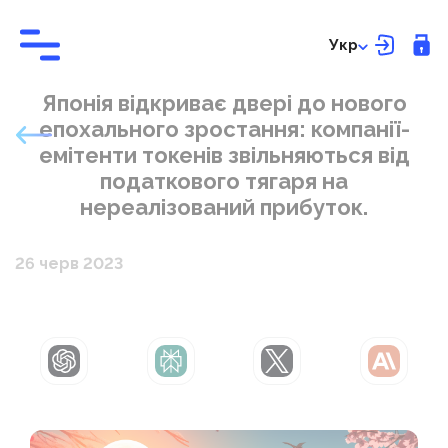
Укр
Японія відкриває двері до нового
епохального зростання: компанії-
емітенти токенів звільняються від
податкового тягаря на
нереалізований прибуток.
26 черв 2023
ChatGPT
Perplexity
Grok
Claude