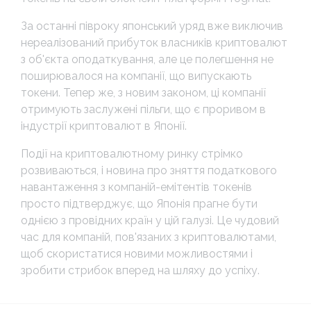
За останні півроку японський уряд вже виключив
нереалізований прибуток власників криптовалют
з об'єкта оподаткування, але це полегшення не
поширювалося на компанії, що випускають
токени. Тепер же, з новим законом, ці компанії
отримують заслужені пільги, що є проривом в
індустрії криптовалют в Японії.
Події на криптовалютному ринку стрімко
розвиваються, і новина про зняття податкового
навантаження з компаній-емітентів токенів
просто підтверджує, що Японія прагне бути
однією з провідних країн у цій галузі. Це чудовий
час для компаній, пов'язаних з криптовалютами,
щоб скористатися новими можливостями і
зробити стрибок вперед на шляху до успіху.