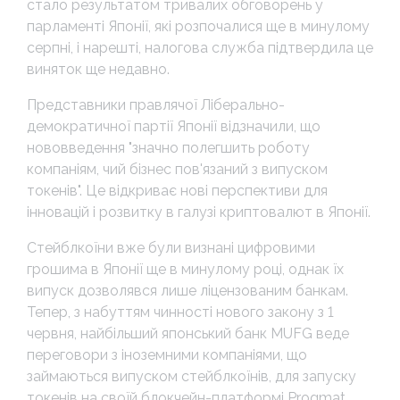
стало результатом тривалих обговорень у
парламенті Японії, які розпочалися ще в минулому
серпні, і нарешті, налогова служба підтвердила це
виняток ще недавно.
Представники правлячої Ліберально-
демократичної партії Японії відзначили, що
нововведення "значно полегшить роботу
компаніям, чий бізнес пов'язаний з випуском
токенів". Це відкриває нові перспективи для
інновацій і розвитку в галузі криптовалют в Японії.
Стейблкоїни вже були визнані цифровими
грошима в Японії ще в минулому році, однак їх
випуск дозволявся лише ліцензованим банкам.
Тепер, з набуттям чинності нового закону з 1
червня, найбільший японський банк MUFG веде
переговори з іноземними компаніями, що
займаються випуском стейблкоїнів, для запуску
токенів на своїй блокчейн-платформі Progmat.