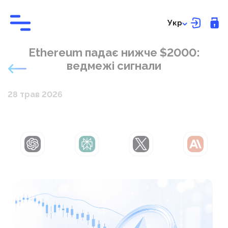
Укр
Ethereum падає нижче $2000:
ведмежі сигнали
28 трав 2026
ChatGPT
Perplexity
Grok
Claude