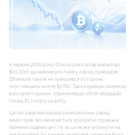
4 червня 2026 року біткоїн різко впав майже до
$61 000, що викликало паніку серед трейдерів.
Ethereum також не залишився осторонь,
опустившись нижче $1750. Така корекція зачепила
весь крипторинок, спричинивши обсяг ліквідацій
понад $1,6 млрд за добу.
Ця ситуація викликала занепокоєння серед
інвесторів, які намагаються зрозуміти справжні
причини падіння цін і те, як це може вплинути на
їхні портфелі. За даними аналітиків, це може бути