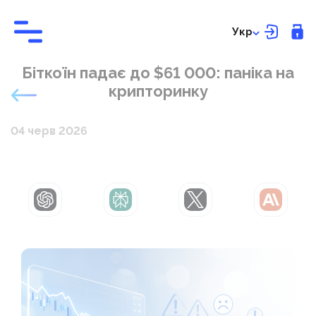
Укр
Біткоїн падає до $61 000: паніка на
крипторинку
04 черв 2026
ChatGPT
Perplexity
Grok
Claude