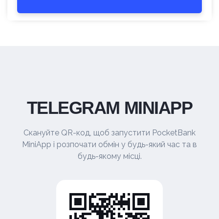
TELEGRAM MINIAPP
Скануйте QR-код, щоб запустити PocketBank
MiniApp і розпочати обмін у будь-який час та в
будь-якому місці.