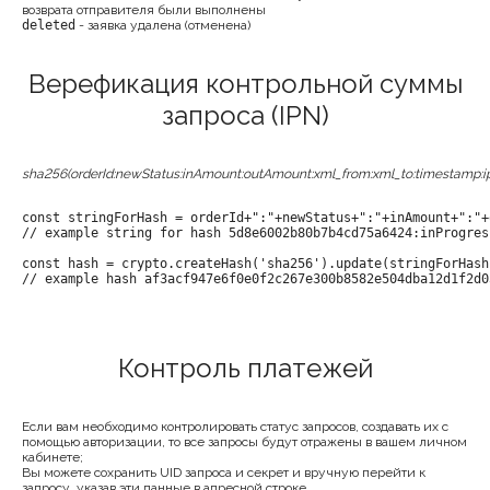
возврата отправителя были выполнены
deleted
- заявка удалена (отменена)
Верефикация контрольной суммы
запроса (IPN)
sha256(orderId:newStatus:inAmount:outAmount:xml_from:xml_to:timestamp:i
const stringForHash = orderId+":"+newStatus+":"+inAmount+":"+
// example string for hash 5d8e6002b80b7b4cd75a6424:inProgres
const hash = crypto.createHash('sha256').update(stringForHash
// example hash af3acf947e6f0e0f2c267e300b8582e504dba12d1f2d0
Контроль платежей
Если вам необходимо контролировать статус запросов, создавать их с
помощью авторизации, то все запросы будут отражены в вашем личном
кабинете;
Вы можете сохранить UID запроса и секрет и вручную перейти к
запросу, указав эти данные в адресной строке