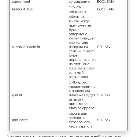
agreement
cоглашение
BOOLEAN
cкрыть
hideOutData
BOOLEAN
реквизиты
обратный
вызов, когда
приложение
будет
завершено,
клиент увидит
кнопку для
clientCallbackUrl
возврата на
STRING
сайт, и клиент
будет
перенаправлен
на этот url ?
status=success
или на ?
status=error
URL-адрес
уведомления о
мгновенном
ipnUrl
платеже (будет
STRING
вызыван,
присмене
статуса ордера)
строка для
создания
ipnSecret
STRING
безопасного
хеша в ipn url
Документацию к системе авторизации вы можете найти в личном