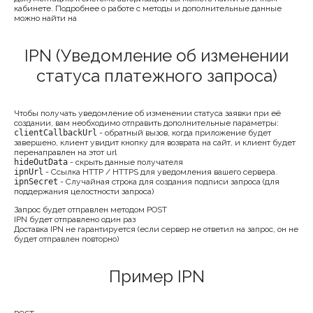
кабинете. Подробнее о работе с методы и дополнительные данные
можно найти на
IPN (Уведомление об изменении
статуса платежного запроса)
Чтобы получать уведомление об изменении статуса заявки при её
создании, вам необходимо отправить дополнительные параметры:
clientCallbackUrl
- обратный вызов, когда приложение будет
завершено, клиент увидит кнопку для возврата на сайт, и клиент будет
перенаправлен на этот url
hideOutData
- скрыть данные получателя
ipnUrl
- Ссылка HTTP / HTTPS для уведомления вашего сервера.
ipnSecret
- Случайная строка для создания подписи запроса (для
поддержания целостности запроса)
Запрос будет отправлен методом POST
IPN будет отправлено один раз
Доставка IPN не гарантируется (если сервер не ответил на запрос, он не
будет отправлен повторно)
Пример IPN