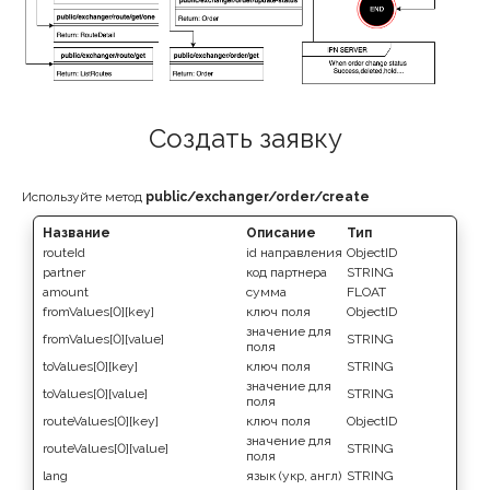
Создать заявку
Используйте метод
public/exchanger/order/create
Название
Описание
Тип
routeId
id направления
ObjectID
partner
код партнера
STRING
amount
сумма
FLOAT
fromValues[0][key]
ключ поля
ObjectID
значение для
fromValues[0][value]
STRING
поля
toValues[0][key]
ключ поля
STRING
значение для
toValues[0][value]
STRING
поля
routeValues[0][key]
ключ поля
ObjectID
значение для
routeValues[0][value]
STRING
поля
lang
язык (укр, англ)
STRING