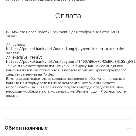
Оплата
Вы можете использовать / payment / для отображения страницы
оплаты
// schema
https://pocketbank.net/user-lang/payment/order-uid/order-
secret
// example result
https://pocketbank.net/en/payment/1409/dGqwF2M2eBPaSN1G5ljMS1
Также вы можете просто дать ссылку на биржу так, как ее видят все
клиенты по той же схеме, что и в первом варианте, кроме /payment/
следует заменить на /order/
В методе есть параметры, которые позволяют отображать платежные
данные или форму оплаты на вашем сайте, которую вы можете
использовать. ВАЖНО: если используется метод с предоплатой, вам
необходимо обновить статус заказа с waitPayment до inProgress после
оплаты.
Обмен наличные