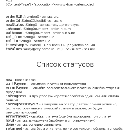
POST
['Content-Type'] = 'application/x-www-form-urlencoded'
orderUID
:Number() - заявка uid
orderId
:String(ObjectId) -заявка id
newStatus
:String() - заявка текущего статуса
inAmount
:String(number) - order in sum
outAmount
:String(number) - order out sum
xml_from
:String() - заявка uid
xml_to
:String() - заявка uid
timestamp
:Number() - unix время и ipn уведомления
toValues
:Array([{key,name,value}]) - реквизиты заявки
Список статусов
new
- новая заявка
waitPayment
- ожидаем платеж от пользователя
errorPayment
- ошибка пользовательского платежа (ошибка отправки
продавца)
inProgress
- в процессе (ожидается обработка админом или оплата
заявки)
inProgressPayout
- в очереди на оплату (платеж принят успешно)
(если настроен автоматический платеж в валюте, он будет
инициализирован)
errorPayout
- ошибка платежа (ошибка произошла при оплате)
hold
- заявка заморожена (проблемы с приложением)
done
- заявка успешно выплачена
returned
- заявка была оплачена, но не все условия обмена и способы