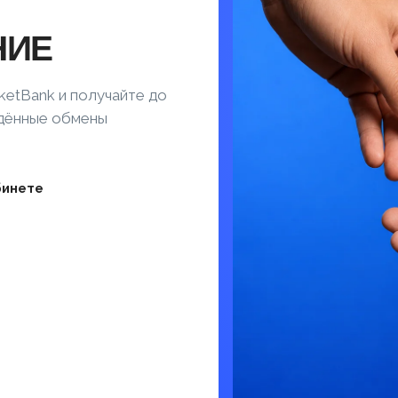
НИЕ
ketBank и получайте до
ждённые обмены
бинете