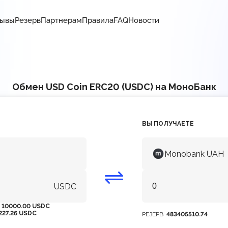
зывы
Резерв
Партнерам
Правила
FAQ
Новости
Обмен USD Coin ERC20 (USDC) на МоноБанк
ВЫ ПОЛУЧАЕТЕ
Monobank UAH
USDC
М
10000.00 USDC
227.26 USDC
РЕЗЕРВ
483405510.74