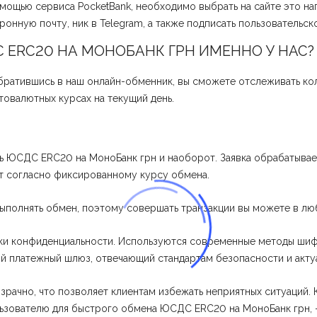
ощью сервиса PocketBank, необходимо выбрать на сайте это нап
онную почту, ник в Telegram, а также подписать пользовательск
 ERC20 НА МОНОБАНК ГРН ИМЕННО У НАС?
братившись в наш онлайн-обменник, вы сможете отслеживать ко
овалютных курсах на текущий день.
 ЮСДС ERC20 на МоноБанк грн и наоборот. Заявка обрабатывае
 согласно фиксированному курсу обмена.
полнять обмен, поэтому совершать транзакции вы можете в люб
ки конфиденциальности. Используются современные методы шиф
й платежный шлюз, отвечающий стандартам безопасности и акту
зрачно, что позволяет клиентам избежать неприятных ситуаций.
ользователю для быстрого обмена ЮСДС ERC20 на МоноБанк грн, -