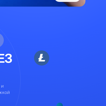
ЕЗ
 и
жкой