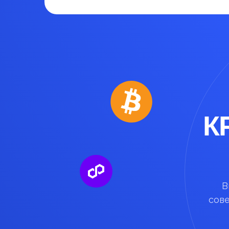
К
В
сов