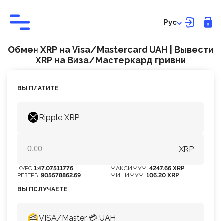
Рус
Обмен XRP на Visa/Mastercard UAH | Вывести
XRP на Виза/Мастеркард гривни
ВЫ ПЛАТИТЕ
Ripple XRP
XRP
КУРС
1:47.07511776
МАКСИМУМ
4247.66 XRP
РЕЗЕРВ
905578862.69
МИНИМУМ
106.20 XRP
ВЫ ПОЛУЧАЕТЕ
VISA/Master 💳 UAH