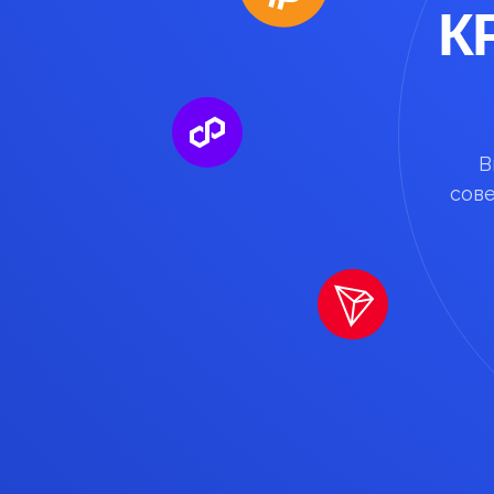
К
В
сов