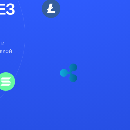
ЕЗ
 и
жкой