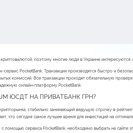
риптовалютой, поэтому многие люди в Украине интересуются, к
-сервис PocketBank. Транзакции производятся быстро и безопас
рытых комиссий. Все транзакции проходят обязательную провер
адежную онлайн-платформу PocketBank.
UM ЮСДТ НА ПРИВАТБАНК ГРН?
крипторынка, стабильно занимающий ведущую строчку в рейтин
ет, что сегодня самое лучшее время для инвестиций на оптимал
с помощью сервиса PocketBank, необходимо выбрать на сайте эт