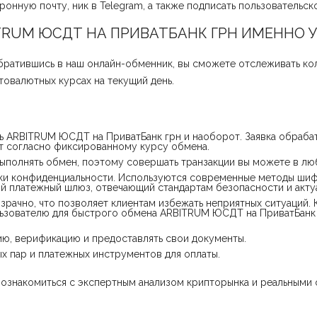
онную почту, ник в Telegram, а также подписать пользовательск
TRUM ЮСДТ НА ПРИВАТБАНК ГРН ИМЕННО У
братившись в наш онлайн-обменник, вы сможете отслеживать ко
овалютных курсах на текущий день.
 ARBITRUM ЮСДТ на ПриватБанк грн и наоборот. Заявка обрабат
 согласно фиксированному курсу обмена.
полнять обмен, поэтому совершать транзакции вы можете в люб
ки конфиденциальности. Используются современные методы шиф
й платежный шлюз, отвечающий стандартам безопасности и акту
зрачно, что позволяет клиентам избежать неприятных ситуаций.
ользователю для быстрого обмена ARBITRUM ЮСДТ на ПриватБанк г
ию, верификацию и предоставлять свои документы.
х пар и платежных инструментов для оплаты.
 ознакомиться с экспертным анализом крипторынка и реальными 