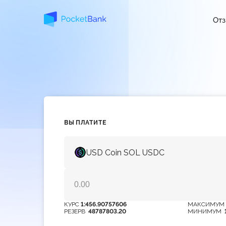
От
ВЫ ПЛАТИТЕ
USD Coin SOL USDC
КУРС
1:456.90757606
МАКСИМУ
РЕЗЕРВ
48787803.20
МИНИМУМ