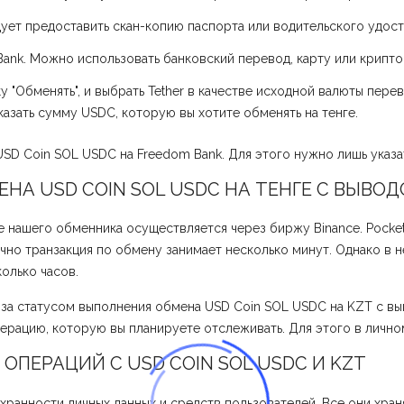
ует предоставить скан-копию паспорта или водительского удост
tBank. Можно использовать банковский перевод, карту или крипт
у "Обменять", и выбрать Tether в качестве исходной валюты пере
азать сумму USDC, которую вы хотите обменять на тенге.
D Coin SOL USDC на Freedom Bank. Для этого нужно лишь указа
А USD COIN SOL USDC НА ТЕНГЕ С ВЫВОД
 нашего обменника осуществляется через биржу Binance. Pocke
но транзакция по обмену занимает несколько минут. Однако в 
олько часов.
 за статусом выполнения обмена USD Coin SOL USDC на KZT с в
перацию, которую вы планируете отслеживать. Для этого в личном
ОПЕРАЦИЙ С USD COIN SOL USDC И KZT
хранности личных данных и средств пользователей. Все они хра