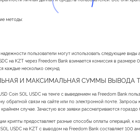
ие методы:
 надежности пользователи могут использовать следующие виды а
USDC на KZT через Freedom Bank взимается комиссия в размере 
ся каждые несколько секунд.
ЬНАЯ И МАКСИМАЛЬНАЯ СУММЫ ВЫВОДА ТЕ
USD Coin SOL USDC на тенге с выведением на Freedom Bank поль
у обратной связи на сайте или по электронной почте. Запросы 
 крайнем случае. Зачастую все заявки рассматриваются гораздо 
ции крипты предоставляет разные способы оплаты операций, к к
 SOL USDC на KZT с выводом на Freedom Bank составляет 100 а