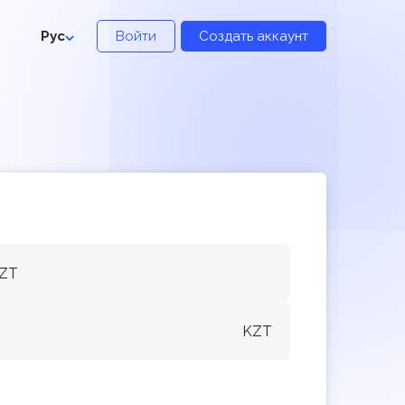
Рус
Войти
Создать аккаунт
KZT
KZT