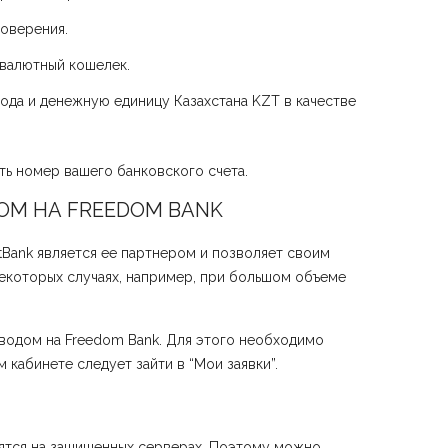
оверения.
овалютный кошелек.
вода и денежную единицу Казахстана KZT в качестве
ть номер вашего банковского счета.
ОМ НА FREEDOM BANK
tBank является ее партнером и позволяет своим
некоторых случаях, например, при большом объеме
ыводом на Freedom Bank. Для этого необходимо
 кабинете следует зайти в “Мои заявки”.
нятся на защищенных серверах. Поэтому можно