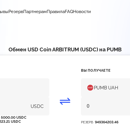
зывы
Резерв
Партнерам
Правила
FAQ
Новости
Обмен USD Coin ARBITRUM (USDC) на PUMB
ВЫ ПОЛУЧАЕТЕ
PUMB UAH
USDC
М
5000.00 USDC
223.21 USDC
РЕЗЕРВ
949364203.46