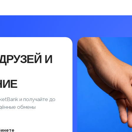
ДРУЗЕЙ И
НИЕ
ketBank и получайте до
ждённые обмены
бинете