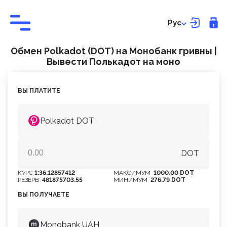
Рус
Обмен Polkadot (DOT) на Монобанк гривны |
Вывести Полькадот на моно
ВЫ ПЛАТИТЕ
Polkadot DOT
DOT
КУРС
1:36.12857412
МАКСИМУМ
1000.00 DOT
РЕЗЕРВ
481875703.55
МИНИМУМ
276.79 DOT
ВЫ ПОЛУЧАЕТЕ
Monobank UAH