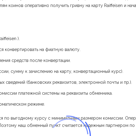
м коинов оперативно получить гривну на карту Raiffeisen и нач
ffeisen ).
ся конвертировать на фиатную валюту.
ения средств после конвертации.
сии, сумму к зачислению на карту, конвертационный курс).
х сведений (банковских реквизитов, электронной почты и пр.).
комиссии платежной системы на реквизиты обменника.
втоматическом режиме.
ся по выгодному курсу с минимальным размером комиссии. Опер
Поэтому наш обменный пункт считается надежным партнером по т