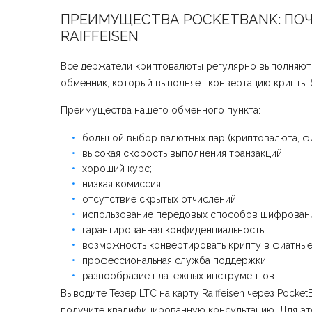
ПРЕИМУЩЕСТВА POCKETBANK: ПО
RAIFFEISEN
Все держатели криптовалюты регулярно выполняют 
обменник, который выполняет конвертацию крипты б
Преимущества нашего обменного пункта:
большой выбор валютных пар (криптовалюта, фи
высокая скорость выполнения транзакций;
хороший курс;
низкая комиссия;
отсутствие скрытых отчислений;
использование передовых способов шифровани
гарантированная конфиденциальность;
возможность конвертировать крипту в фиатные
профессиональная служба поддержки;
разнообразие платежных инструментов.
Выводите Тезер LTC на карту Raiffeisen через Pock
получите квалифицированную консультацию. Для это