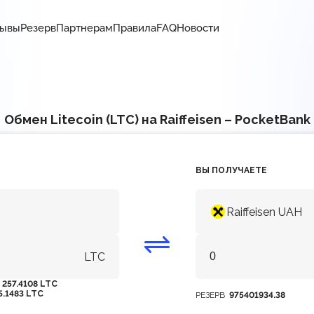
зывы
Резерв
Партнерам
Правила
FAQ
Новости
Обмен Litecoin (LTC) на Raiffeisen – PocketBank
ВЫ ПОЛУЧАЕТЕ
Raiffeisen UAH
LTC
М
257.4108 LTC
5.1483 LTC
РЕЗЕРВ
975401934.38