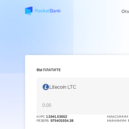
От
ВЫ ПЛАТИТЕ
Litecoin LTC
КУРС
1:1941.53652
МАКСИМУ
РЕЗЕРВ
975401934.38
МИНИМУМ