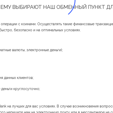
ЧЕМУ ВЫБИРАЮТ НАШ ОБМЕННЫЙ ПУНКТ Д
операции с коинами. Осуществлять такие финансовые транзакци
ыстро, безопасно и на оптимальных условиях.
атные валюты, электронные деньги);
я данных клиентов;
 деньги круглосуточно;
etBank на лучших для вас условиях. В случае возникновения вопр
го напишите нам на электронную почту или в мессенджере на с