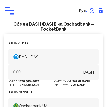
Рус
Обмен DASH (DASH) на Оschadbank –
PocketBank
ВЫ ПЛАТИТЕ
DASH DASH
DASH
КУРС
1:1378.86045677
МАКСИМУМ
362.61 DASH
РЕЗЕРВ
974299532.06
МИНИМУМ
7.26 DASH
ВЫ ПОЛУЧАЕТЕ
Оschadbank UAH