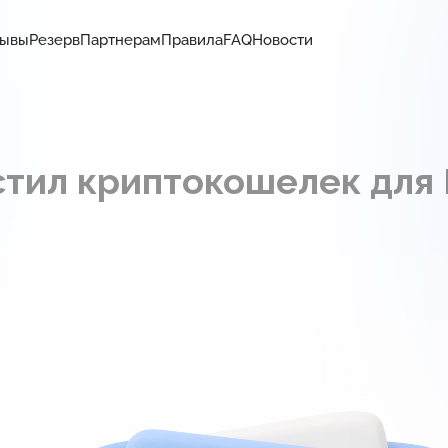
зывы
Резерв
Партнерам
Правила
FAQ
Новости
стил криптокошелек для