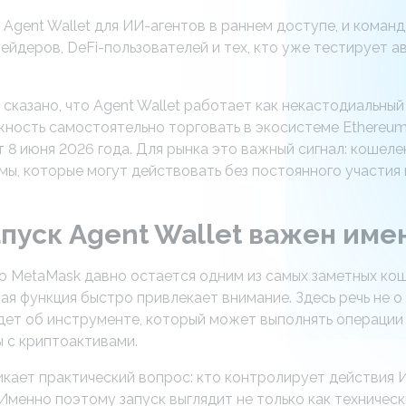
Agent Wallet для ИИ-агентов в раннем доступе, и команд
ейдеров, DeFi-пользователей и тех, кто уже тестирует а
сказано, что Agent Wallet работает как некастодиальны
ность самостоятельно торговать в экосистеме Ethereum,
т 8 июня 2026 года. Для рынка это важный сигнал: кошел
мы, которые могут действовать без постоянного участия 
пуск Agent Wallet важен име
то MetaMask давно остается одним из самых заметных кош
ая функция быстро привлекает внимание. Здесь речь не 
идет об инструменте, который может выполнять операции 
ы с криптоактивами.
икает практический вопрос: кто контролирует действия 
менно поэтому запуск выглядит не только как технически