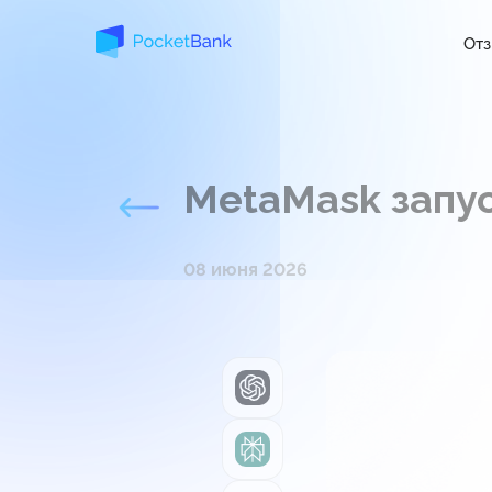
От
MetaMask запу
08 июня 2026
ChatGPT
Perplexity
Grok