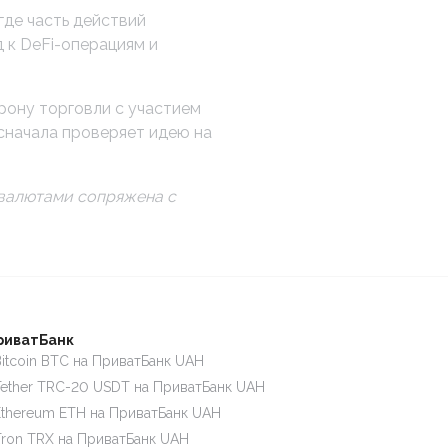
где часть действий
 к DeFi-операциям и
орону торговли с участием
 сначала проверяет идею на
овалютами сопряжена с
риватБанк
itcoin BTC на ПриватБанк UAH
ether TRC-20 USDT на ПриватБанк UAH
thereum ETH на ПриватБанк UAH
ron TRX на ПриватБанк UAH