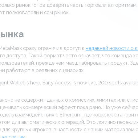
сколько рынок готов доверить часть торговли алгоритмам
ют пользователи и сам рынок.
рынка
 MetaMask сразу ограничил доступ к
недавней новости о к
о доступа. Такой формат часто означает, что команда х
пользователей, прежде чем масштабировать продукт. Зде
 они работают в реальных сценариях.
t Wallet is here. Early Access is now live, 200 spots availab
 анонс не содержит данных о комиссиях, лимитах или сп
оценивать коммерческий эффект пока рано. Но уже сейча
дель взаимодействия с Ethereum, где кошелек становитс
том для автоматических операций. Это логично перекли
 для крупных игроков, в частности с нашим материалом 
 депозитам
.