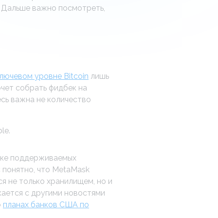
. Дальше важно посмотреть,
лючевом уровне Bitcoin
лишь
очет собрать фидбек на
сь важна не количество
le.
иске поддерживаемых
с понятно, что MetaMask
я не только хранилищем, но и
кается с другими новостями
о
планах банков США по