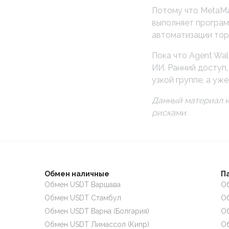
Потому что MetaMa
выполняет програм
автоматизации тор
Пока что Agent Wal
ИИ. Ранний доступ,
узкой группе, а уж
Данный материал н
рисками.
Обмен наличные
П
Обмен USDT Варшава
Об
Обмен USDT Стамбул
Об
Обмен USDT Варна (Болгария)
Об
Обмен USDT Лимассол (Кипр)
Об