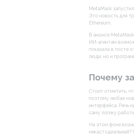
MetaMask запустил 
Это новость для тр
Ethereum.
В анонсе MetaMask 
ИИ-агентам возмож
показала в посте о
люди, но и програм
Почему за
Стоит отметить, ч
поэтому любая нов
интерфейса. Речь 
саму логику работ
На этом фоне возн
некастодиальный? И