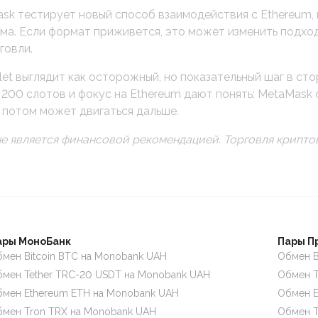
sk тестирует новый способ взаимодействия с Ethereum, 
ма. Если формат приживется, это может изменить подход
говли.
let выглядит как осторожный, но показательный шаг в ст
 200 слотов и фокус на Ethereum дают понять: MetaMask
е потом может двигаться дальше.
е является финансовой рекомендацией. Торговля крипт
ары МоноБанк
Пары П
мен Bitcoin BTC на Monobank UAH
Обмен B
мен Tether TRC-20 USDT на Monobank UAH
Обмен T
мен Ethereum ETH на Monobank UAH
Обмен E
мен Tron TRX на Monobank UAH
Обмен T