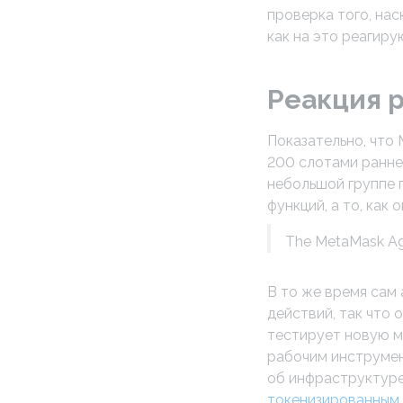
проверка того, на
как на это реагиру
Реакция 
Показательно, что
200 слотами раннег
небольшой группе 
функций, а то, как
The MetaMask Agen
В то же время сам
действий, так что 
тестирует новую мо
рабочим инструмен
об инфраструктуре
токенизированным