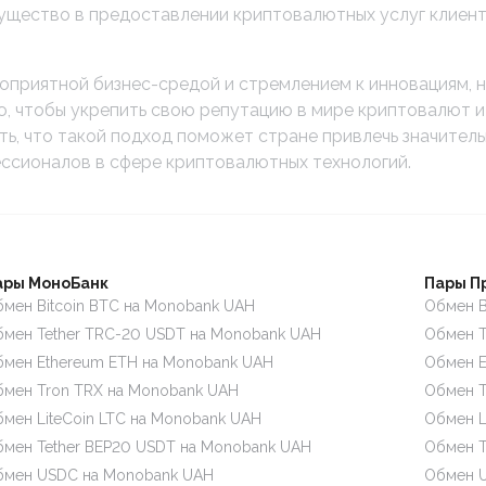
ущество в предоставлении криптовалютных услуг клиент
агоприятной бизнес-средой и стремлением к инновациям, 
, чтобы укрепить свою репутацию в мире криптовалют и
ть, что такой подход поможет стране привлечь значитель
ссионалов в сфере криптовалютных технологий.
ары МоноБанк
Пары П
мен Bitcoin BTC на Monobank UAH
Обмен B
мен Tether TRC-20 USDT на Monobank UAH
Обмен T
мен Ethereum ETH на Monobank UAH
Обмен E
мен Tron TRX на Monobank UAH
Обмен T
мен LiteCoin LTC на Monobank UAH
Обмен L
мен Tether BEP20 USDT на Monobank UAH
Обмен T
бмен USDC на Monobank UAH
Обмен U