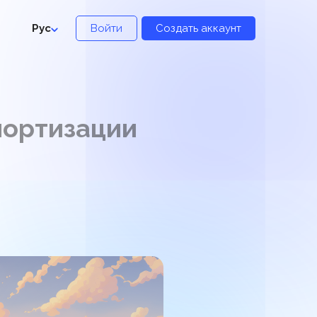
Рус
Войти
Создать аккаунт
портизации