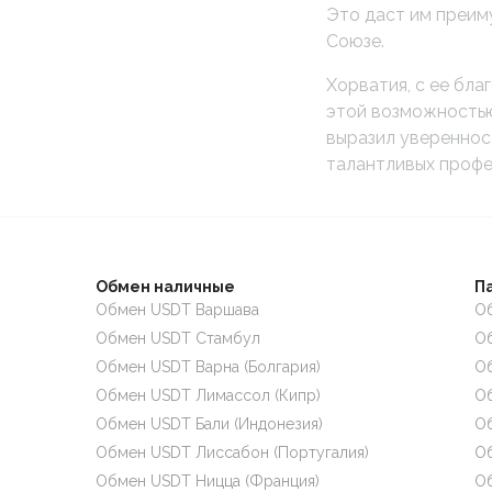
Это даст им преим
Союзе.
Хорватия, с ее бл
этой возможностью
выразил увереннос
талантливых профе
Обмен наличные
П
Обмен USDT Варшава
Об
Обмен USDT Стамбул
Об
Обмен USDT Варна (Болгария)
Об
Обмен USDT Лимассол (Кипр)
Об
Обмен USDT Бали (Индонезия)
Об
Обмен USDT Лиссабон (Португалия)
Об
Обмен USDT Ницца (Франция)
О