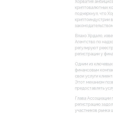
Хорватия амбициоз
криптовалютных ко
подчеркнул, что Х
криптоиндустрии в
законодательством
Влахо Хрдало, изв
Агентство по надз
регулируют реестр
регистрации у фин
Одним из ключевых
финансовым компан
свои услуги клиент
Этот механизм поз
предоставлять услу
Глава Ассоциации 
регистрацию задол
участников рынка 