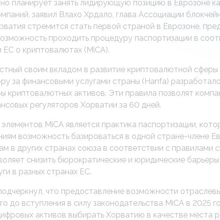
но планирует занять лидирующую позицию в Еврозоне ка
мпаний, заявил Влахо Хрдало, глава Ассоциации блокчей
орватия стремится стать первой страной в Еврозоне, пр
озможность проходить процедуру паспортизации в соот
 ЕС о криптовалютах (MiCA).
естный своим вкладом в развитие криптовалютной сферы в
ору за финансовыми услугами страны (Hanfa) разработал
ы криптовалютных активов. Эти правила позволят компа
ансовых регуляторов Хорватии за 60 дней.
 элементов MiCA является практика паспортизации, кото
иям возможность базироваться в одной стране-члене Ев
ам в других странах союза в соответствии с правилами 
воляет снизить бюрократические и юридические барьеры
ги в разных странах ЕС.
подчеркнул, что предоставление возможности отраслев
го до вступления в силу законодательства MiCA в 2025 
цифровых активов выбирать Хорватию в качестве места 