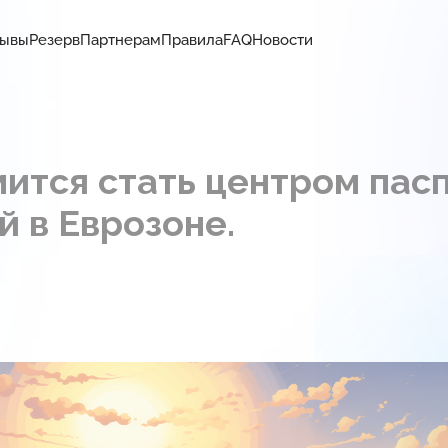
зывы
Резерв
Партнерам
Правила
FAQ
Новости
ится стать центром пас
 в Еврозоне.